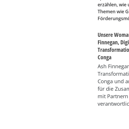
erzählen, wie
Themen wie Ge
Förderungsmö
Unsere Woman
Finnegan, Digi
Transformatio
Conga
Ash Finnegan 
Transformati
Conga und ar
für die Zus
mit Partner
verantwortli