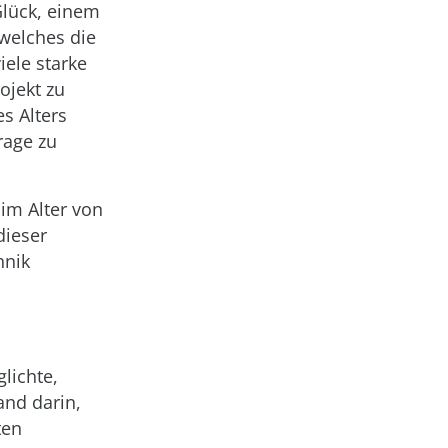
lück, einem
 welches die
iele starke
ojekt zu
s Alters
rage zu
 im Alter von
dieser
hnik
lichte,
and darin,
ten