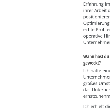
Erfahrung im
ihrer Arbeit
positioniere
Optimierungs
echte Proble
operative Hin
Unternehmens
Wann hast du 
geweckt?
Ich hatte ei
Unternehmen 
großes Umst
das Unterneh
ernstzunehm
Ich erhielt 