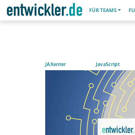
FÜR TEAMS
FU
JAXenter
JavaScript