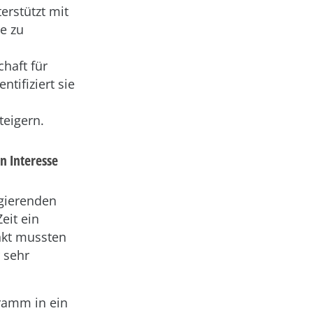
erstützt mit
e zu
haft für
tifiziert sie
teigern.
n Interesse
agierenden
eit ein
nkt mussten
 sehr
gramm in ein