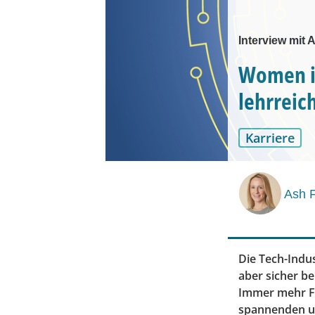
Interview mit 
Women in
lehrreic
Karriere
Ash 
Die Tech-Indus
aber sicher b
Immer mehr Fr
spannenden un