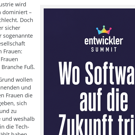
ustrie wird
 dominiert –
schlecht. Doch
r sicher
 sogenannte
sellschaft
n Frauen:
 Frauen
r Branche Fuß.
Grund wollen
annenden und
en Frauen die
geben, sich
 und zu
e und weshalb
in die Tech-
ählt haben.