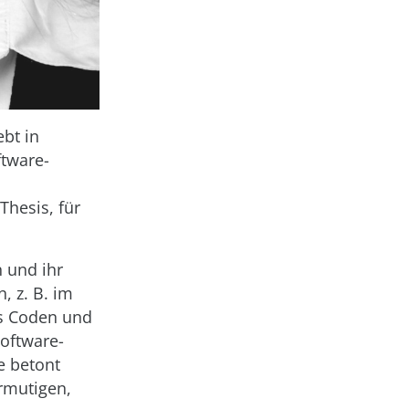
ebt in
ftware-
hesis, für
n und ihr
, z. B. im
as Coden und
Software-
e betont
rmutigen,