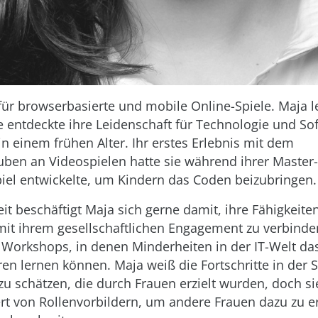
 für browserbasierte und mobile Online-Spiele. Maja l
 entdeckte ihre Leidenschaft für Technologie und So
in einem frühen Alter. Ihr erstes Erlebnis mit dem
en an Videospielen hatte sie während ihrer Master-T
Spiel entwickelte, um Kindern das Coden beizubringen.
zeit beschäftigt Maja sich gerne damit, ihre Fähigkeite
it ihrem gesellschaftlichen Engagement zu verbinden
Workshops, in denen Minderheiten in der IT-Welt d
n lernen können. Maja weiß die Fortschritte in der 
zu schätzen, die durch Frauen erzielt wurden, doch si
t von Rollenvorbildern, um andere Frauen dazu zu e