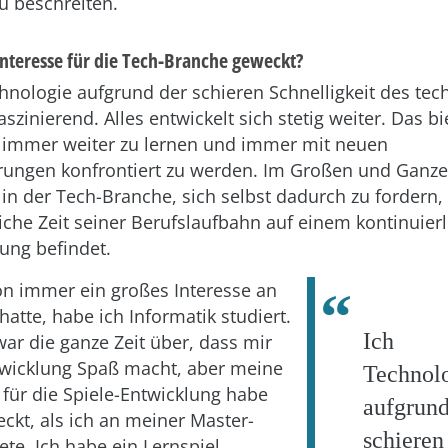
 beschreiten.
Interesse für die Tech-Branche geweckt?
chnologie aufgrund der schieren Schnelligkeit des te
faszinierend. Alles entwickelt sich stetig weiter. Das bi
 immer weiter zu lernen und immer mit neuen
ungen konfrontiert zu werden. Im Großen und Ganze
 in der Tech-Branche, sich selbst dadurch zu fordern
tliche Zeit seiner Berufslaufbahn auf einem kontinuie
ung befindet.
on immer ein großes Interesse an
atte, habe ich Informatik studiert.
Ich 
war die ganze Zeit über, dass mir
twicklung Spaß macht, aber meine
Technol
 für die Spiele-Entwicklung habe
aufgr
eckt, als ich an meiner Master-
schieren
ete. Ich habe ein Lernspiel