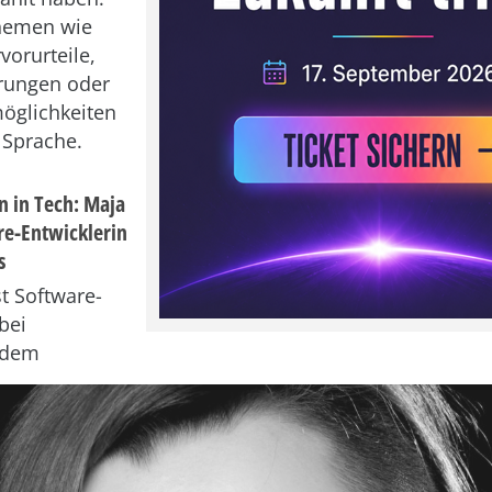
hemen wie
vorurteile,
rungen oder
öglichkeiten
Sprache.
 in Tech: Maja
re-Entwicklerin
s
st Software-
bei
 dem