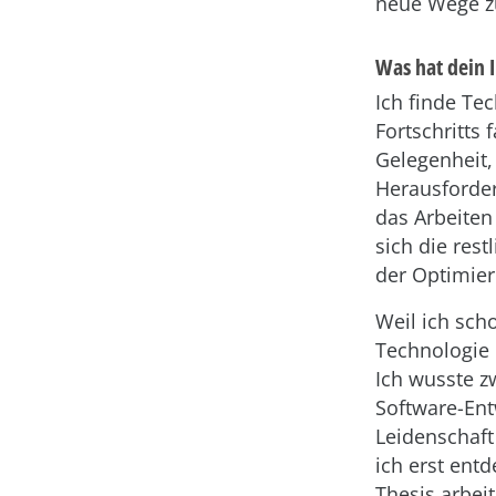
neue Wege zu
Was hat dein 
Ich finde Te
Fortschritts 
Gelegenheit,
Herausforder
das Arbeiten
sich die res
der Optimier
Weil ich sch
Technologie h
Ich wusste z
Software-En
Leidenschaft
ich erst entd
Thesis arbeit