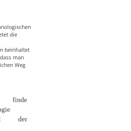
chnologischen
etet die
n beinhaltet
, dass man
rlichen Weg
finde
ogie
und der