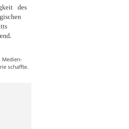
gkeit des
gischen
tts
rend.
m Medien-
ie schaffte.