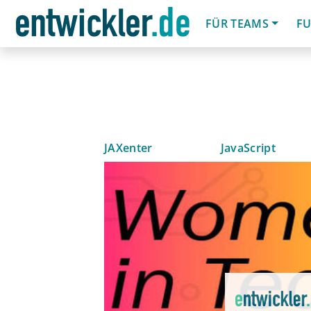
FÜR TEAMS
FU
JAXenter
JavaScript