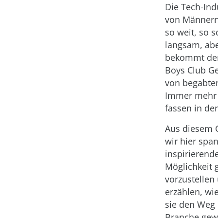
Die Tech-Ind
von Männern
so weit, so 
langsam, abe
bekommt der
Boys Club Ge
von begabte
Immer mehr
fassen in de
Aus diesem 
wir hier sp
inspirierend
Möglichkeit 
vorzustellen
erzählen, wi
sie den Weg 
Branche gew