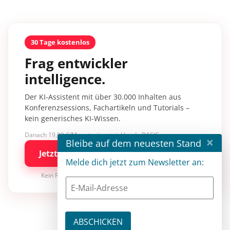
30 Tage kostenlos
Frag entwickler
intelligence.
Der KI-Assistent mit über 30.000 Inhalten aus
Konferenzsessions, Fachartikeln und Tutorials –
kein generisches KI-Wissen.
Danach 19,90 €/Monat mit entwickler.de BASIC
×
Bleibe auf dem neuesten Stand
Jetzt kostenlos testen
Melde dich jetzt zum Newsletter an:
Kein Risiko · jederzeit kündbar