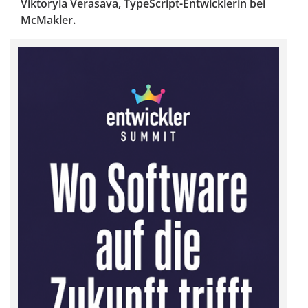
Viktoryia Verasava, TypeScript-Entwicklerin bei
McMakler.