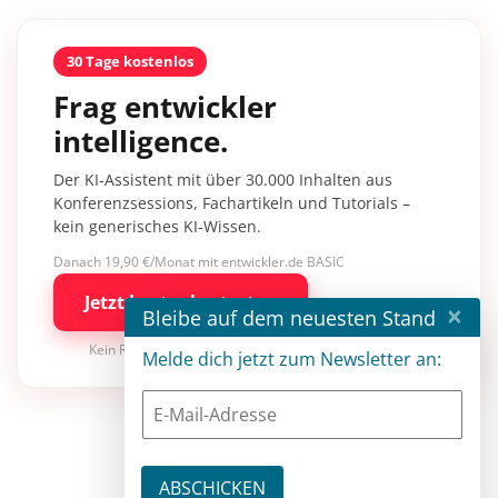
30 Tage kostenlos
Frag entwickler
intelligence.
Der KI-Assistent mit über 30.000 Inhalten aus
Konferenzsessions, Fachartikeln und Tutorials –
kein generisches KI-Wissen.
Danach 19,90 €/Monat mit entwickler.de BASIC
Jetzt kostenlos testen
×
Bleibe auf dem neuesten Stand
Kein Risiko · jederzeit kündbar
Melde dich jetzt zum Newsletter an: