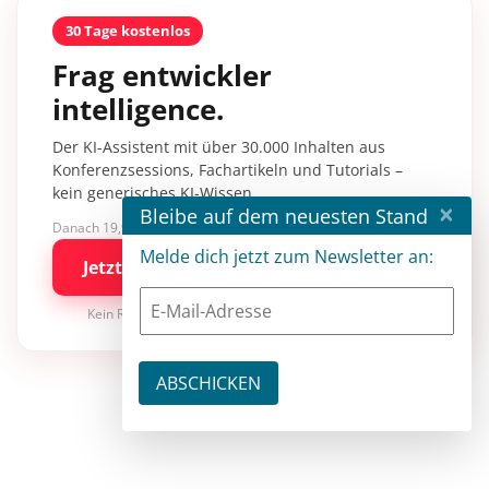
30 Tage kostenlos
Frag entwickler
intelligence.
Der KI-Assistent mit über 30.000 Inhalten aus
Konferenzsessions, Fachartikeln und Tutorials –
kein generisches KI-Wissen.
×
Bleibe auf dem neuesten Stand
Danach 19,90 €/Monat mit entwickler.de BASIC
Melde dich jetzt zum Newsletter an:
Jetzt kostenlos testen
Kein Risiko · jederzeit kündbar