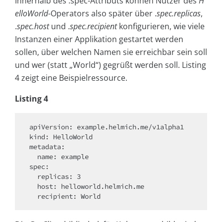
Innerhalb des .spec-Attributs können Nutzer des
H
elloWorld
-Operators also später über .
spec.replicas
,
.
spec.host
und .
spec.recipient
konfigurieren, wie viele
Instanzen einer Applikation gestartet werden
sollen, über welchen Namen sie erreichbar sein soll
und wer (statt „World“) gegrüßt werden soll. Listing
4 zeigt eine Beispielressource.
Listing 4
apiVersion: example.helmich.me/v1alpha1

kind: HelloWorld

metadata:

  name: example

spec:

  replicas: 3

  host: helloworld.helmich.me
