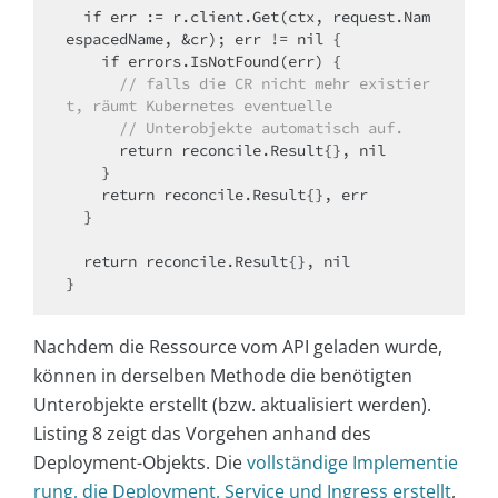
if
 err := r.client.Get(ctx, request.Nam
espacedName, &cr); err != nil {

if
 errors.IsNotFound(err) {

// falls die CR nicht mehr existier
t, räumt Kubernetes eventuelle
// Unterobjekte automatisch auf.
return
 reconcile.Result{}, nil

    }

return
 reconcile.Result{}, err

  }

return
 reconcile.Result{}, nil

Nachdem die Ressource vom API geladen wurde,
können in derselben Methode die benötigten
Unterobjekte erstellt (bzw. aktualisiert werden).
Listing 8 zeigt das Vorgehen anhand des
Deployment-Objekts. Die
vollständige Implementie
rung, die Deployment, Service und Ingress erstellt
,