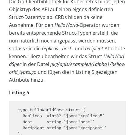
Die Go-Clientbibliothek für Kubernetes bildet jeden
Objekttyp des API auf einen eigens definierten
Struct-Datentyp ab. CRDs bilden da keine
Ausnahme. Für den
HelloWorld
-Operator wurden
bereits entsprechende Struct-Typen erstellt, die
nun natürlich noch angepasst werden müssen,
sodass sie die
replicas-, host
– und
recipient
-Attribute
kennen. Hierzu bearbeiten wir das Struct
HelloWorl
dSpec
in der Datei
pkg/apis/example/v1alpha1/hellow
orld_types.go
und fügen die in Listing 5 gezeigten
Attribute hinzu.
Listing 5
type HelloWorldSpec struct {

  Replicas  *int32 `json:"replicas"`

  Host      string `json:"host"`

  Recipient string `json:"recipient"`
