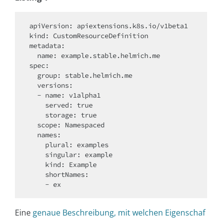
apiVersion: apiextensions.k8s.io/v1beta1

kind: CustomResourceDefinition

metadata:

  name: example.stable.helmich.me

spec:

  group: stable.helmich.me

  versions:

  - name: v1alpha1

    served: true

    storage: true

  scope: Namespaced

  names:

    plural: examples

    singular: example

    kind: Example

    shortNames:

Eine
genaue Beschreibung, mit welchen Eigenschaf