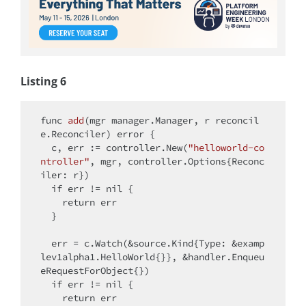
Listing 6
func 
add
(
mgr manager.Manager, r reconcil
e.Reconciler
) error
 {

  c, err := controller.New(
"helloworld-co
ntroller"
, mgr, controller.Options{Reconc
iler: r})

if
 err != nil {

return
 err

  }

  err = c.Watch(&source.Kind{Type: &examp
lev1alpha1.HelloWorld{}}, &handler.Enqueu
eRequestForObject{})

if
 err != nil {

return
 err
