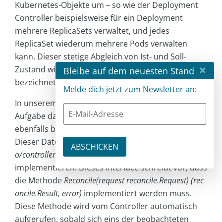
Kubernetes-Objekte um – so wie der Deployment
Controller beispielsweise für ein Deployment
mehrere ReplicaSets verwaltet, und jedes
ReplicaSet wiederum mehrere Pods verwalten
kann. Dieser stetige Abgleich von Ist- und Soll-
×
Zustand wird im Englischen als Reconciliation
Bleibe auf dem neuesten Stand
bezeichnet.
Melde dich jetzt zum Newsletter an:
In unserem Beispiel-Operator übernimmt diese
Aufgabe das Struct
ReconcileHelloWorld
, das
ebenfalls bereits automatisch generiert wurde.
Dieser Datentyp muss dabei das Interface
sigs.k8s.i
o/controller-runtime/pkg/reconcile.Reconciler
implementieren. Dieses Interface schreibt vor, dass
die Methode
Reconcile(request reconcile.Request) (rec
oncile.Result, error)
implementiert werden muss.
Diese Methode wird vom Controller automatisch
aufgerufen, sobald sich eins der beobachteten