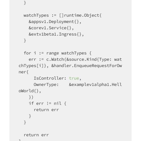
  }

  watchTypes := []runtime.Object{

    &appsv1.Deployment{},

    &corev1.Service{},

    &extv1beta1.Ingress{},

  }

for
 i := range watchTypes {

    err := c.Watch(&source.Kind{Type: wat
chTypes[i]}, &handler.EnqueueRequestForOw
ner{

      IsController: 
true
,

      OwnerType:    &examplev1alpha1.Hell
oWorld{},

    })

if
 err != nil {

return
 err

    }

  }

return
 err
