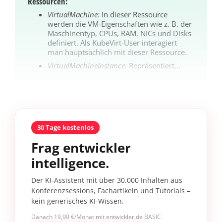
Ressourcen:
VirtualMachine:
In dieser Ressource
werden die VM-Eigenschaften wie z. B. der
Maschinentyp, CPUs, RAM, NICs und Disks
definiert. Als KubeVirt-User interagiert
man hauptsächlich mit dieser Ressource.
VirtualMachineInstance:
Repräsentiert...
30 Tage kostenlos
Frag entwickler
intelligence.
Der KI-Assistent mit über 30.000 Inhalten aus
Konferenzsessions, Fachartikeln und Tutorials –
kein generisches KI-Wissen.
Danach 19,90 €/Monat mit entwickler.de BASIC