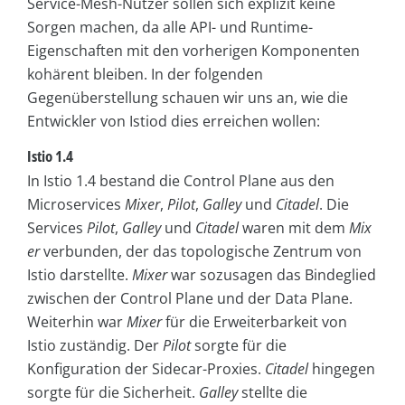
Service-Mesh-Nutzer sollen sich explizit keine
Sorgen machen, da alle API- und Runtime-
Eigenschaften mit den vorherigen Komponenten
kohärent bleiben. In der folgenden
Gegenüberstellung schauen wir uns an, wie die
Entwickler von Istiod dies erreichen wollen:
Istio 1.4
In Istio 1.4 bestand die Control Plane aus den
Microservices
Mixer
,
Pilot
,
Galley
und
Citadel
. Die
Services
Pilot
,
Galley
und
Citadel
waren mit dem
Mix
er
verbunden, der das topologische Zentrum von
Istio darstellte.
Mixer
war sozusagen das Bindeglied
zwischen der Control Plane und der Data Plane.
Weiterhin war
Mixer
für die Erweiterbarkeit von
Istio zuständig. Der
Pilot
sorgte für die
Konfiguration der Sidecar-Proxies.
Citadel
hingegen
sorgte für die Sicherheit.
Galley
stellte die