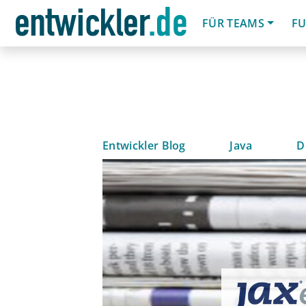
FÜR TEAMS
FU
Entwickler Blog
Java
D