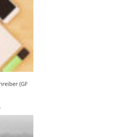
hreiber (GF
“