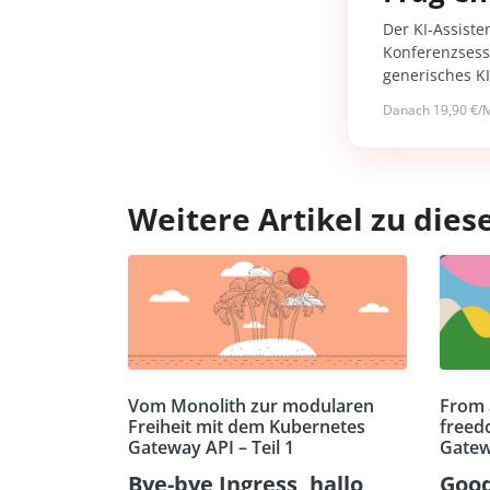
Der KI-Assiste
Konferenzsessi
generisches K
Danach 19,90 €/M
Weitere Artikel zu di
Vom Monolith zur modularen
From 
Freiheit mit dem Kubernetes
freed
Gateway API – Teil 1
Gatew
Bye-bye Ingress, hallo
Good