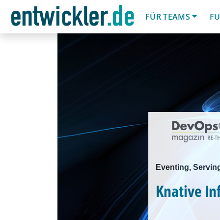
FÜR TEAMS
FU
Eventing, Servin
Knative In