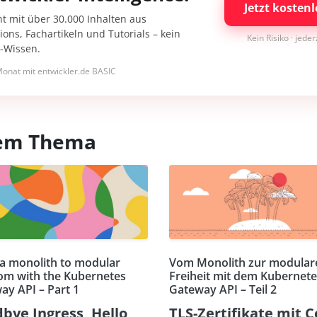
Jetzt kostenl
nt mit über 30.000 Inhalten aus
ons, Fachartikeln und Tutorials – kein
Kein Risiko · jede
I-Wissen.
onat mit entwickler.de BASIC
esem Thema
a monolith to modular
Vom Monolith zur modular
om with the Kubernetes
Freiheit mit dem Kubernete
ay API – Part 1
Gateway API – Teil 2
bye Ingress, Hello
TLS-Zertifikate mit C