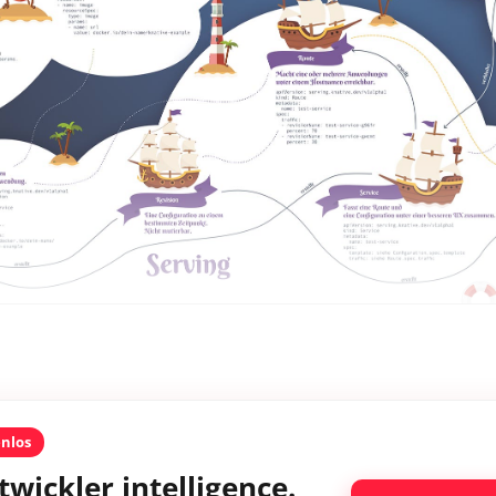
enlos
twickler intelligence.