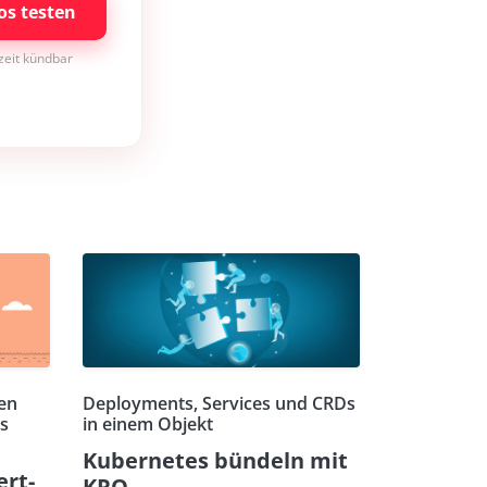
os testen
rzeit kündbar
en
Deployments, Services und CRDs
s
in einem Objekt
Kubernetes bündeln mit
ert-
KRO