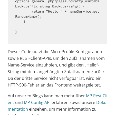
options-general.php?page=updraftplus&tab=
backups">Existing Backups</a>g() {

        return "Hello " + nameService.get
RandomName();

    }

}

Dieser Code nutzt die MicroProfile-Konfiguration
sowie REST-Client-APIs, um den Zufallsnamen vom
Name-Service einzuholen, und gibt den „Hello“-
String mit dem angehängten Zufallsnamen zurück.
Da der dritte Service nicht verfügbar ist, wird ein
HTTP-500-Fehler an das Frontend weitergeleitet.
Auf unseren Blogs kann man mehr über
MP Rest Cli
ent
und
MP Config API
erfahren sowie unsere
Doku
mentation
einsehen, um mehr Information zu