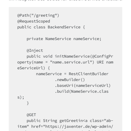
@Path("/greeting")

@RequestScoped

public class BackendService {

    private NameService nameService;

    @Inject

    public void initNameService(@ConfigPr
operty(name = "name.service.url") URI nam
eServiceUrl) {

        nameService = RestClientBuilder

                .newBuilder()

                .baseUri(nameServiceUrl)

                .build(NameService.clas
s);

    }

    @GET

    public String getGreetin<a class="ab-
item" href="https://jaxenter.de/wp-admin/