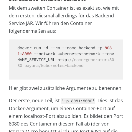
Mit dem zweiten Container ist es exakt so, wie mit
dem ersten, diesmal allerdings für das Backend
Service JAR. Wir führen den Container
folgendermaßen aus:
docker run -d --rm --name backend -p 
808
1
:
8080
 --network kubernetes-network --env 
NAME_SERVICE_URL=http:
//name-generator:80
80 payara/kubernetes-backend
Hier gibt zwei zusätzliche Argumente zu benennen:
Der erste, neue Teil, ist
. Dies ist das
'-p 8081:8080'
Docker-Argument, um einen Container-Port auf
einem localhost-Port abzubilden. Es bildet den Port
8080 des Container in diesem Fall ab (der von
Payara Micro benutzt wird), um Port 8081 auf die