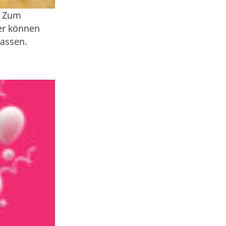
. Zum
er können
lassen.