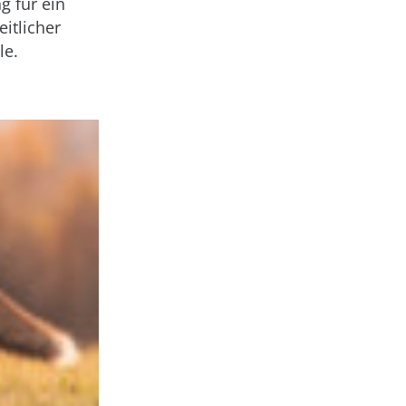
g für ein
eitlicher
le.