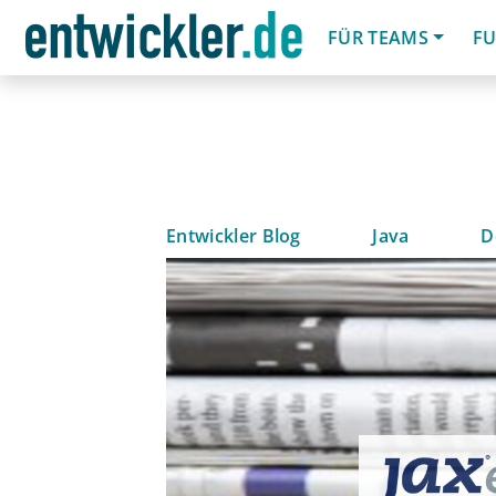
FÜR TEAMS
FU
Entwickler Blog
Java
D