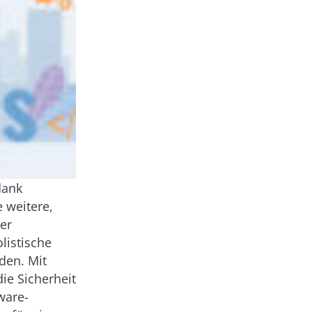
dank
 weitere,
ner
olistische
den. Mit
ie Sicherheit
ware-