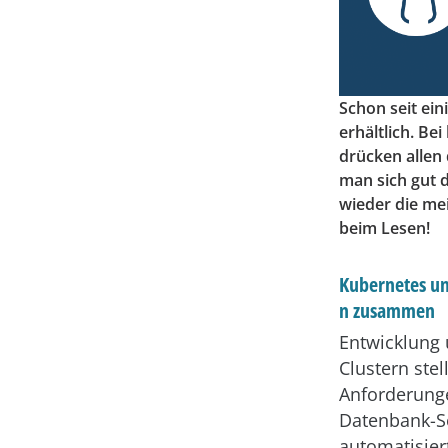
Schon seit ei
erhältlich. Be
drücken allen
man sich gut 
wieder die me
beim Lesen!
Kubernetes u
n zusammen
Entwicklung 
Clustern ste
Anforderunge
Datenbank-Se
automatisier