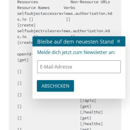
Resources              Non-Resource URLs                          
Resource Names      Verbs

selfsubjectaccessreviews.authorization.k8
s.io []              []                         
[create]

selfsubjectrulesreviews.authorization.k8
s.io   []              []                         
×
Bleibe auf dem neuesten Stand
[create]

                           [/.well-known/
Melde dich jetzt zum Newsletter an:
openid-configuration] []                         
[get]

                           [/api/*]                                         
[]                         [get]

                           [/api]                                            
[]                         [get]

                           [/apis/*]                                        
[]                         [get]

                           [/apis]                                           
[]                         [get]

                           [/healthz]                                      
[]                         [get]

                           [/healthz]                                      
[]                         [get]
