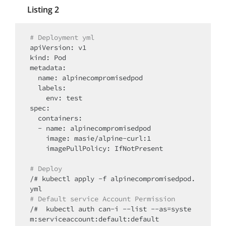
Listing 2
# Deployment yml
apiVersion: v1

kind: Pod

metadata:

  name: alpinecompromisedpod

  labels:

    env: test

spec:

  containers:

  - name: alpinecompromisedpod

    image: masie/alpine-curl:1

    imagePullPolicy: IfNotPresent

# Deploy
/# kubectl apply -f alpinecompromisedpod.
# Default service Account Permission
/#  kubectl auth can-i --list --as=syste
m:serviceaccount:default:default
