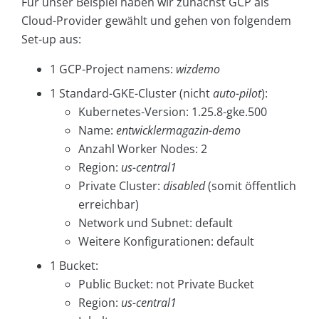
Für unser Beispiel haben wir zunächst GCP als
Cloud-Provider gewählt und gehen von folgendem
Set-up aus:
1 GCP-Project namens:
wizdemo
1 Standard-GKE-Cluster (nicht
auto-pilot
):
Kubernetes-Version: 1.25.8-gke.500
Name:
entwicklermagazin-demo
Anzahl Worker Nodes: 2
Region:
us-central1
Private Cluster:
disabled
(somit öffentlich
erreichbar)
Network und Subnet: default
Weitere Konfigurationen: default
1 Bucket:
Public Bucket: not Private Bucket
Region:
us-central1