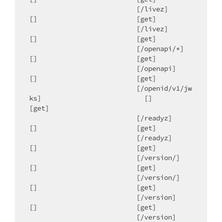
                           [/livez]                                          
[]                         [get]

                           [/livez]                                          
[]                         [get]

                           [/openapi/*]                                  
[]                         [get]

                           [/openapi]                                     
[]                         [get]

                           [/openid/v1/jw
ks]                          []                         
[get]

                           [/readyz]                                       
[]                         [get]

                           [/readyz]                                       
[]                         [get]

                           [/version/]                                    
[]                         [get]

                           [/version/]                                    
[]                         [get]

                           [/version]                                     
[]                         [get]

                           [/version]                                     