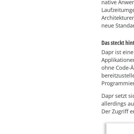
native Anwe
Laufzeitumge
Architekture
neue Standar
Das steckt hi
Dapr ist ein
Applikatione
ohne Code-Än
bereitzustel
Programmier
Dapr setzt s
allerdings 
Der Zugriff 