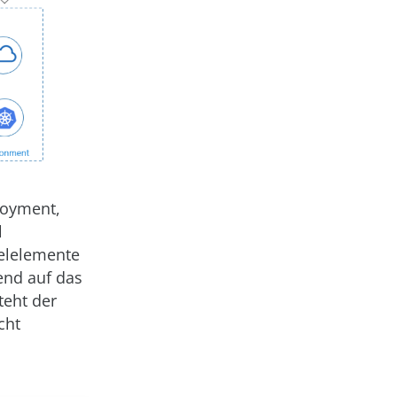
loyment,
l
selelemente
end auf das
teht der
cht