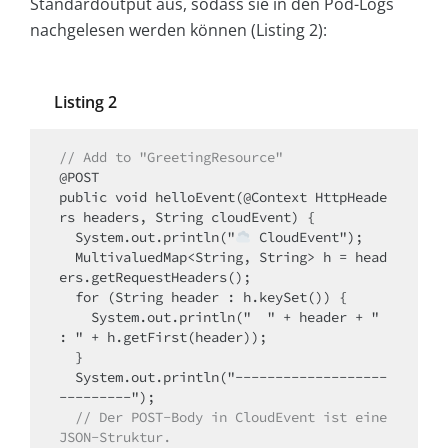
Standardoutput aus, sodass sie in den Pod-Logs
nachgelesen werden können (Listing 2):
Listing 2
// Add to "GreetingResource"
@POST

public void helloEvent(@Context HttpHeade
rs headers, String cloudEvent) {

  System.out.println("
 CloudEvent");

  MultivaluedMap<String, String> h = head
ers.getRequestHeaders();

  for (String header : h.keySet()) {

    System.out.println("  " + header + " 
: " + h.getFirst(header));

  }

  System.out.println("-------------------
---------");

// Der POST-Body in CloudEvent ist eine 
JSON-Struktur.