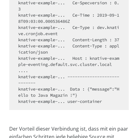
knative-example-...   Ce-Specversion : 0.
3

knative-example-...   Ce-Time : 2019-09-1
8T09:03:00.000536486Z

knative-example-...   Ce-Type : dev.knati
ve.cronjob.event

knative-example-...   Content-Length : 37

knative-example-...   Content-Type : appl
ication/json

knative-example-...   Host : knative-exam
ple-eventing.default.svc.cluster.local

....

knative-example-... ---------------------
-------

knative-example-...  Data : {"message":"H
ello to Java Magazin !"}

knative-example-... user-container
Der Vorteil dieser Verbindung ist, dass mit ein paar
einfachen Schritten jede beliebige Source mit