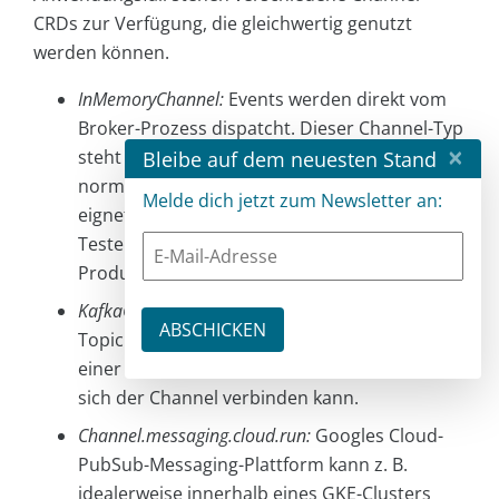
CRDs zur Verfügung, die gleichwertig genutzt
werden können.
InMemoryChannel:
Events werden direkt vom
Broker-Prozess dispatcht. Dieser Channel-Typ
×
steht immer zur Verfügung und ist
Bleibe auf dem neuesten Stand
normalerweise die Standardeinstellung. Er
Melde dich jetzt zum Newsletter an:
eignet sich gut zur Entwicklung und zum
Testen, wird jedoch nicht für einen
Produktionseinsatz empfohlen.
KafkaChannel:
Events werden über ein Kafka
Topic transportiert. Dazu bedarf es natürlich
einer bestehenden Kafka-Installation, zu der
sich der Channel verbinden kann.
Channel.messaging.cloud.run:
Googles Cloud-
PubSub-Messaging-Plattform kann z. B.
idealerweise innerhalb eines GKE-Clusters