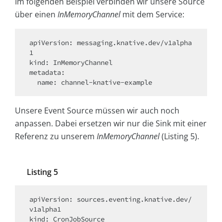
Im folgenden Beispiel verbinden wir unsere Source
über einen
InMemoryChannel
mit dem Service:
apiVersion: messaging.knative.dev/v1alpha
1

kind: InMemoryChannel

metadata:

  name: channel-knative-example
Unsere Event Source müssen wir auch noch
anpassen. Dabei ersetzen wir nur die Sink mit einer
Referenz zu unserem
InMemoryChannel
(Listing 5).
Listing 5
apiVersion: sources.eventing.knative.dev/
v1alpha1

kind: CronJobSource
