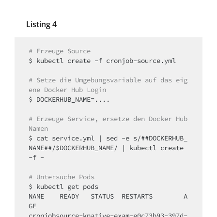
Listing 4
# Erzeuge Source
$ kubectl create -f cronjob-source.yml

# Setze die Umgebungsvariable auf das eig
ene Docker Hub Login
$ DOCKERHUB_NAME=....

# Erzeuge Service, ersetze den Docker Hub 
Namen
$ cat service.yml | sed -e s/##DOCKERHUB_
NAME##/$DOCKERHUB_NAME/ | kubectl create 
-f -

# Untersuche Pods
$ kubectl get pods

NAME	READY	STATUS	RESTARTS	A
GE

cronjobsource-knative-exam-e0c73b93-397d-