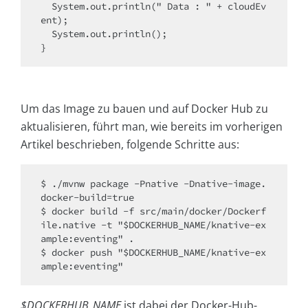
  System.out.println(" Data : " + cloudEv
ent);

  System.out.println();

}
Um das Image zu bauen und auf Docker Hub zu
aktualisieren, führt man, wie bereits im vorherigen
Artikel beschrieben, folgende Schritte aus:
$ ./mvnw package -Pnative -Dnative-image.
docker-build=true

$ docker build -f src/main/docker/Dockerf
ile.native -t "$DOCKERHUB_NAME/knative-ex
ample:eventing" .

$ docker push "$DOCKERHUB_NAME/knative-ex
ample:eventing"
$DOCKERHUB_NAME
ist dabei der Docker-Hub-