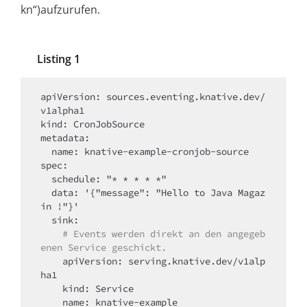
kn“)aufzurufen.
Listing 1
apiVersion: sources.eventing.knative.dev/
v1alpha1

kind: CronJobSource

metadata:

  name: knative-example-cronjob-source

spec:

  schedule: "* * * * *"

  data: '{"message": "Hello to Java Magaz
in !"}'

  sink:

# Events werden direkt an den angegeb
enen Service geschickt.
    apiVersion: serving.knative.dev/v1alp
ha1

    kind: Service

    name: knative-example