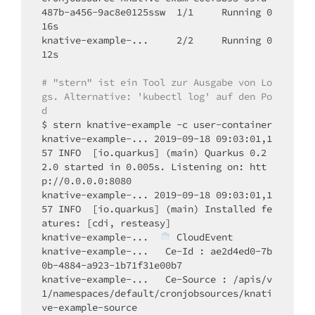
487b-a456-9ac8e0125ssw	1/1	Running	0	
16s

knative-example-...	2/2	Running	0	
12s

# "stern" ist ein Tool zur Ausgabe von Lo
gs. Alternative: 'kubectl log' auf den Po
d
$ stern knative-example -c user-container

knative-example-... 2019-09-18 09:03:01,1
57 INFO  [io.quarkus] (main) Quarkus 0.2
2.0 started in 0.005s. Listening on: htt
p://0.0.0.0:8080

knative-example-... 2019-09-18 09:03:01,1
57 INFO  [io.quarkus] (main) Installed fe
atures: [cdi, resteasy]

knative-example-...  
 CloudEvent

knative-example-...   Ce-Id : ae2d4ed0-7b
0b-4884-a923-1b71f31e00b7

knative-example-...   Ce-Source : /apis/v
1/namespaces/default/cronjobsources/knati
ve-example-source
