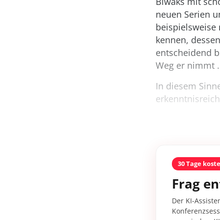
Biwaks mit schö
neuen Serien u
beispielsweise
kennen, dessen
entscheidend b
Weg er nimmt 
In diesem Sinn
erkenntnisreich
30 Tage kost
Frag en
Der KI-Assiste
Konferenzsessi