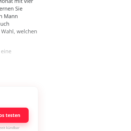
Monat mit vier
ernen Sie
en Mann
auch
e Wahl, welchen
 eine
os testen
rzeit kündbar