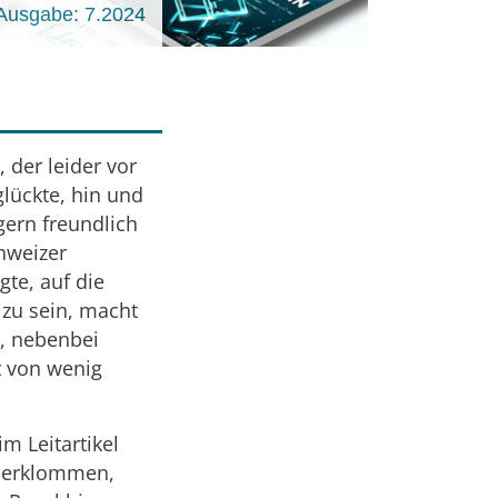
Ausgabe: 7.2024
 der leider vor
lückte, hin und
gern freundlich
hweizer
gte, auf die
 zu sein, macht
s, nebenbei
t von wenig
m Leitartikel
nt erklommen,