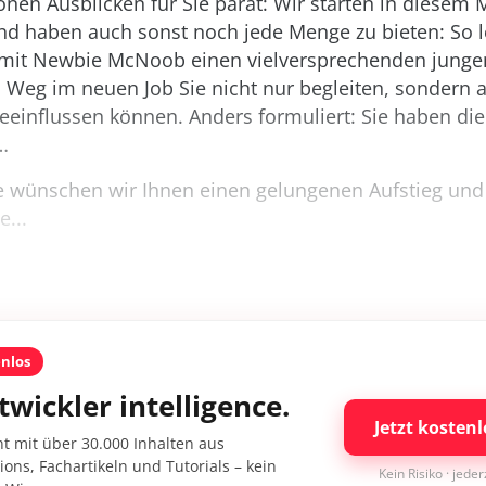
nen Ausblicken für Sie parat: Wir starten in diesem 
nd haben auch sonst noch jede Menge zu bieten: So l
 mit Newbie McNoob einen vielversprechenden jung
 Weg im neuen Job Sie nicht nur begleiten, sondern 
eeinflussen können. Anders formuliert: Sie haben di
…
e wünschen wir Ihnen einen gelungenen Aufstieg und
e...
enlos
twickler intelligence.
Jetzt kostenl
nt mit über 30.000 Inhalten aus
ons, Fachartikeln und Tutorials – kein
Kein Risiko · jede