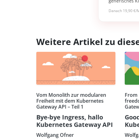
generisches K
Danach 19,90 €/M
Weitere Artikel zu di
Vom Monolith zur modularen
From 
Freiheit mit dem Kubernetes
freed
Gateway API – Teil 1
Gatew
Bye-bye Ingress, hallo
Good
Kubernetes Gateway API
Kube
Wolfgang Ofner
Wolfg