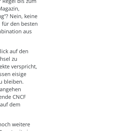
r Regel bis zum
Magazin,
g“? Nein, keine
 für den besten
mbination aus
ick auf den
hsel zu
ekte verspricht,
ssen eisige
u bleiben.
t angehen
kende CNCF
h auf dem
noch weitere