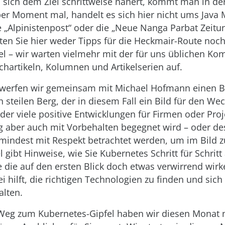
sich dem Ziel schrittweise nähert, kommt man in de
ber Moment mal, handelt es sich hier nicht ums Java 
„Alpinistenpost“ oder die „Neue Nanga Parbat Zeitun
ten Sie hier weder Tipps für die Heckmair-Route noch
el – wir warten vielmehr mit der für uns üblichen Ko
hartikeln, Kolumnen und Artikelserien auf.
 werfen wir gemeinsam mit Michael Hofmann einen Bl
steilen Berg, der in diesem Fall ein Bild für den Wec
 der viele positive Entwicklungen für Firmen oder Proj
g aber auch mit Vorbehalten begegnet wird – oder de
mindest mit Respekt betrachtet werden, um im Bild z
el gibt Hinweise, wie Sie Kubernetes Schritt für Schrit
 die auf den ersten Blick doch etwas verwirrend wir
 hilft, die richtigen Technologien zu finden und sic
alten.
eg zum Kubernetes-Gipfel haben wir diesen Monat 