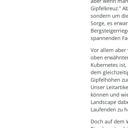
aber wenn man 
Gipfelkreuz.“ A
sondern um die 
Sorge, es erwar
Bergsteigerrieg
spannenden Fac
Vor allem aber
oben erwähnten 
Kubernetes ist,
dem gleichzeiti
Gipfelhöhen zu
Unser Leitartik
können und wie
Landscape dabei
Laufenden zu h
Doch auf dem W