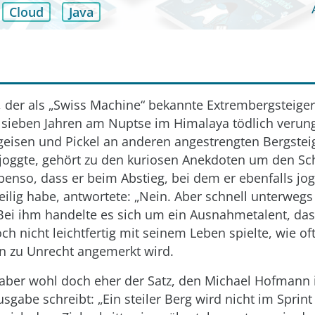
Cloud
Java
, der als „Swiss Machine“ bekannte Extrembergsteiger,
 sieben Jahren am Nuptse im Himalaya tödlich verung
geisen und Pickel an anderen angestrengten Bergstei
joggte, gehört zu den kuriosen Anekdoten um den Sc
Ebenso, dass er beim Abstieg, bei dem er ebenfalls jog
 eilig habe, antwortete: „Nein. Aber schnell unterwegs
 Bei ihm handelte es sich um ein Ausnahmetalent, da
h nicht leichtfertig mit seinem Leben spielte, wie of
 zu Unrecht angemerkt wird.
aber wohl doch eher der Satz, den Michael Hofmann i
usgabe schreibt: „Ein steiler Berg wird nicht im Spri