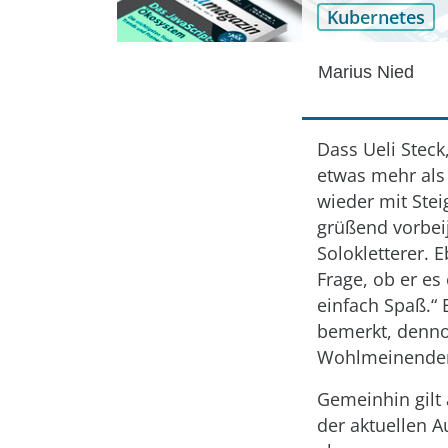
Kubernetes
Marius Nied
Dass Ueli Steck
etwas mehr als
wieder mit Stei
grüßend vorbei
Solokletterer. 
Frage, ob er es
einfach Spaß.“
bemerkt, dennoc
Wohlmeinenden
Gemeinhin gilt 
der aktuellen A