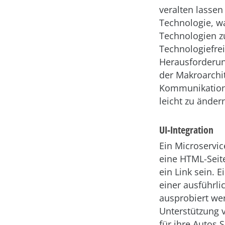
veralten lassen
Technologie, w
Technologien z
Technologiefrei
Herausforderu
der Makroarchi
Kommunikation.
leicht zu änder
UI-Integration
Ein Microservic
eine HTML-Seite
ein Link sein. 
einer ausführli
ausprobiert wer
Unterstützung 
für ihre Autos 