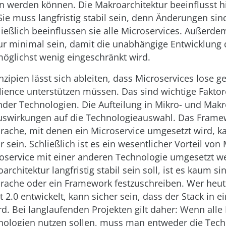
n werden können. Die Makroarchitektur beeinflusst h
Sie muss langfristig stabil sein, denn Änderungen si
ießlich beeinflussen sie alle Microservices. Außerdem
ur minimal sein, damit die unabhängige Entwicklung 
möglichst wenig eingeschränkt wird.
nzipien lässt sich ableiten, dass Microservices lose g
lience unterstützen müssen. Das sind wichtige Faktor
der Technologien. Die Aufteilung in Mikro- und Makr
Auswirkungen auf die Technologieauswahl. Das Frame
ache, mit denen ein Microservice umgesetzt wird, ka
 sein. Schließlich ist es ein wesentlicher Vorteil von
roservice mit einer anderen Technologie umgesetzt w
chitektur langfristig stabil sein soll, ist es kaum sin
ache oder ein Framework festzuschreiben. Wer heute
 2.0 entwickelt, kann sicher sein, dass der Stack in e
ird. Bei langlaufenden Projekten gilt daher: Wenn alle
nologien nutzen sollen, muss man entweder die Tec