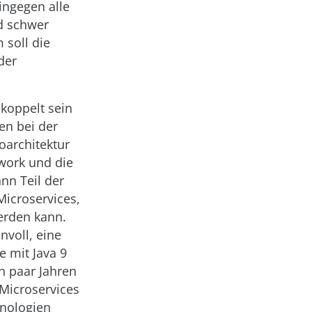
ingegen alle
nd schwer
 soll die
der
ekoppelt sein
en bei der
oarchitektur
work und die
nn Teil der
 Microservices,
erden kann.
nvoll, eine
 mit Java 9
in paar Jahren
 Microservices
hnologien