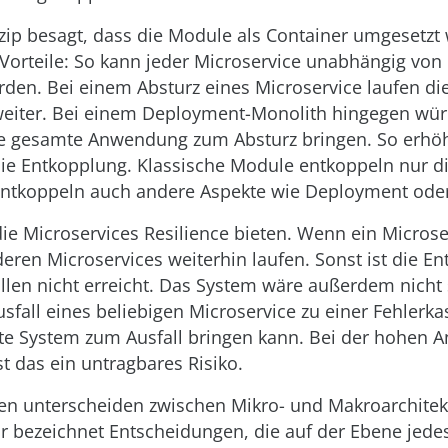
zip besagt, dass die Module als Container umgesetzt
 Vorteile: So kann jeder Microservice unabhängig vo
rden. Bei einem Absturz eines Microservice laufen di
weiter. Bei einem Deployment-Monolith hingegen wür
ie gesamte Anwendung zum Absturz bringen. So erhö
die Entkopplung. Klassische Module entkoppeln nur di
entkoppeln auch andere Aspekte wie Deployment oder
ie Microservices Resilience bieten. Wenn ein Microser
ren Microservices weiterhin laufen. Sonst ist die E
llen nicht erreicht. Das System wäre außerdem nicht
Ausfall eines beliebigen Microservice zu einer Fehlerk
e System zum Ausfall bringen kann. Bei der hohen A
st das ein untragbares Risiko.
ien unterscheiden zwischen Mikro- und Makroarchitek
r bezeichnet Entscheidungen, die auf der Ebene jede