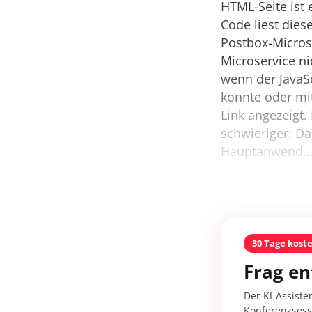
HTML-Seite ist e
Code liest dies
Postbox-Microse
Microservice ni
wenn der JavaSc
konnte oder mi
Link angezeigt. 
schwieriger: D
Hauptanwend..
30 Tage kost
Frag en
Der KI-Assiste
Konferenzsessi