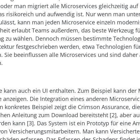
 oder man migriert alle Microservices gleichzeitig auf 
as risikoreich und aufwendig ist. Nur wenn man unte
ulässt, kann man jeden Microservice einzeln moderni
heit erlaubt Teams außerdem, das beste Werkzeug für
ng zu wählen. Dennoch müssen bestimmte Technolog
tektur festgeschrieben werden, etwa Technologien für
 Sie beeinflussen alle Microservices und sind daher 
n.
e kann auch ein UI enthalten. Zum Beispiel kann der 
 anzeigen. Die Integration eines anderen Microservi
Ein konkretes Beispiel zeigt die Crimson Assurance, d
chen Anleitung zum Download bereitsteht [2], aber au
den kann [3]. Das System ist ein Prototyp für eine 
von Versicherungsmitarbeitern. Man kann Versicherte
Schäden erfassen. Das Erfassen des Schadens findet 