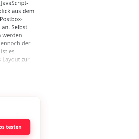
 JavaScript-
rblick aus dem
 Postbox-
 an. Selbst
en werden
 dennoch der
ist es
 Layout zur
os testen