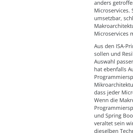
anders getroffe
Microservices. 
umsetzbar, schl
Makroarchitekt
Microservices 
Aus den ISA-Pri
sollen und Resi
Auswahl passen
hat ebenfalls 
Programmierspr
Mikroarchitektur
dass jeder Mic
Wenn die Makroar
Programmierspr
und Spring Boot
veraltet sein w
dieselben Tech