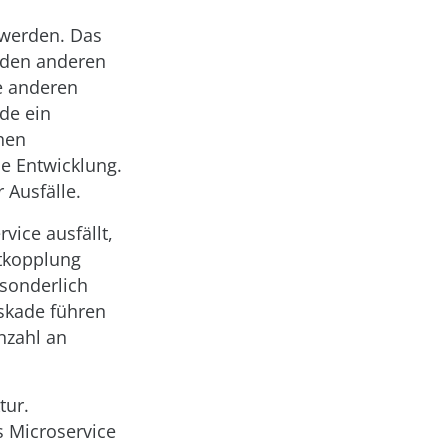
 werden. Das
n den anderen
e anderen
de ein
hen
e Entwicklung.
 Ausfälle.
vice ausfällt,
ntkopplung
 sonderlich
askade führen
nzahl an
tur.
s Microservice