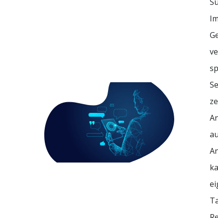
Su
Im
Ge
ve
sp
Se
ze
An
au
An
ka
ei
Ta
Re