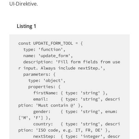
UI-Direktive.
Listing 1
const UPDATE_FORM_TOOL = {

  type: 'function',

  name: 'update_form',

  description: 'Fill form fields from use
r input. Always include nextStep.',

  parameters: {

    type: 'object',

    properties: {

      firstName: { type: 'string' },

      email:     { type: 'string', descri
ption: 'Must contain @' },

      gender:    { type: 'string', enum: 
['M', 'F'] },

      country:   { type: 'string', descri
ption: 'ISO code, e.g. IT, FR, DE' },

      nextStep:  { type: 'integer', descr