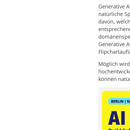
Generative A
natürliche S
davon, welch
entsprechend
domänenspezi
Generative A
Flipchartauf
Möglich wird
hochentwicke
können natür