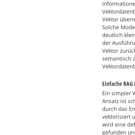
Informatione
Vektordatenb
Vektor übern
Solche Model
deutlich kle
der Ausführu
Vektor zurüc
semantisch ä
Vektordatenba
Einfache RAG 
Ein simpler
Ansatz ist sc
durch das E
vektorisiert
wird eine de
gefunden und