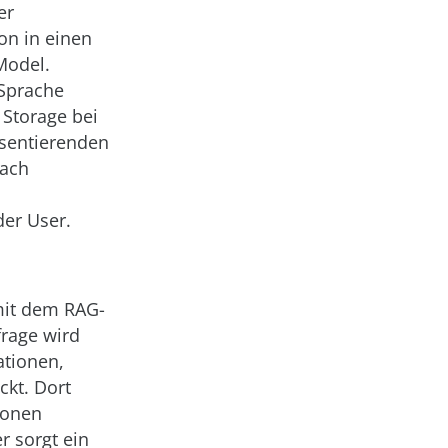
er
on in einen
Model.
 Sprache
 Storage bei
äsentierenden
nach
der User.
mit dem RAG-
frage wird
tionen,
ckt. Dort
ionen
r sorgt ein