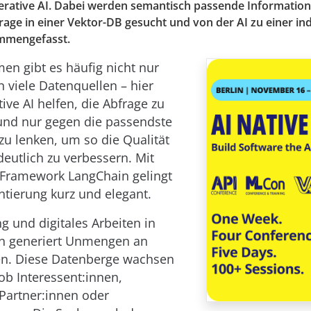
erative AI. Dabei werden semantisch passende Informatio
rage in einer Vektor-DB gesucht und von der AI zu einer ind
mmengefasst.
en gibt es häufig nicht nur
n viele Datenquellen – hier
ive AI helfen, die Abfrage zu
und nur gegen die passendste
zu lenken, um so die Qualität
deutlich zu verbessern. Mit
Framework LangChain gelingt
tierung kurz und elegant.
ng und digitales Arbeiten in
 generiert Unmengen an
en. Diese Datenberge wachsen
 ob Interessent:innen,
Partner:innen oder