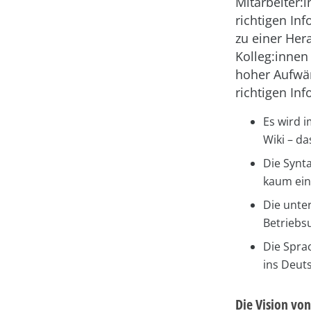
Mitarbeiter:
richtigen In
zu einer Her
Kolleg:innen
hoher Aufwän
richtigen Inf
Es wird 
Wiki – da
Die Synta
kaum ein
Die unte
Betriebs
Die Sprac
ins Deuts
Die Vision von