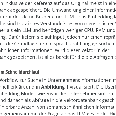
n inklusive der Referenz auf das Original meist in ein
ank abgespeichert. Die Umwandlung einer Informati
immt der kleine Bruder eines LLM – das Embedding 
le sind trotz ihres Verständnisses von menschlicher
iner als ein LLM und benötigen weniger CPU, RAM und
ng. Dafür liefern sie auf Input jedoch nur einen repr
k – die Grundlage für die sprachunabhängige Suche 
hnlichen Informationen. Wird dieser Vektor in der
nk gespeichert, ist alles bereit für die die Abfragen 
im Schnelldurchlauf
 Workflow zur Suche in Unternehmensinformationen 
hnell erklärt und in
Abbildung 1
visualisiert. Die User
mbedding Model, wie zuvor die Unternehmensinforma
 und danach als Abfrage in die Vektordatenbank geschi
finierbare Anzahl von semantisch ähnlichen Informat
 gemeinsam mit der Frage an das LLM geschickt. Hie