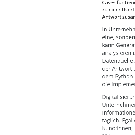
Cases für Gen
zu einer Userf
Antwort zusa
In Unternehm
eine, sonder
kann Generat
analysieren 
Datenquelle 
der Antwort 
dem Python-
die Implemen
Digitalisieru
Unternehmen
Information
täglich. Egal
Kund:innen, 