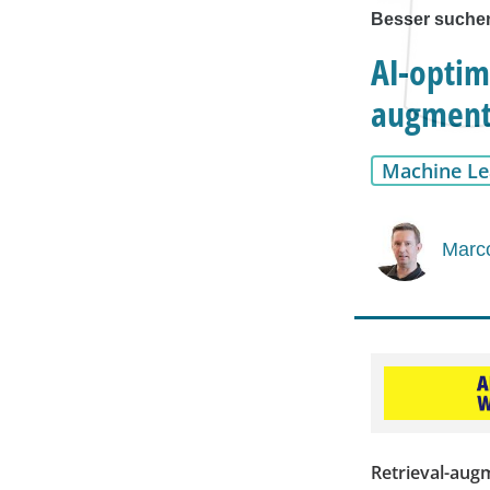
Besser suche
AI-optim
augment
Machine Le
Marco
Retrieval-aug