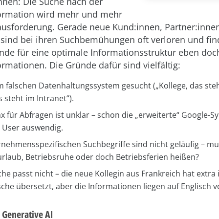
innen: Die Suche nach der
formation wird mehr und mehr
ausforderung. Gerade neue Kund:innen, Partner:inne
 sind bei ihren Suchbemühungen oft verloren und fin
de für eine optimale Informationsstruktur eben doch
ormationen. Die Gründe dafür sind vielfältig:
im falschen Datenhaltungssystem gesucht („Kollege, das steh
s steht im Intranet“).
x für Abfragen ist unklar – schon die „erweiterte“ Google-S
 User auswendig.
rnehmensspezifischen Suchbegriffe sind nicht geläufig – mu
urlaub, Betriebsruhe oder doch Betriebsferien heißen?
he passt nicht – die neue Kollegin aus Frankreich hat extra
che übersetzt, aber die Informationen liegen auf Englisch v
 Generative AI