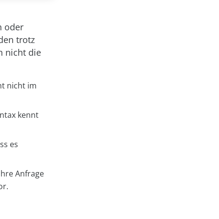
n oder
den trotz
 nicht die
t nicht im
yntax kennt
ss es
 ihre Anfrage
or.