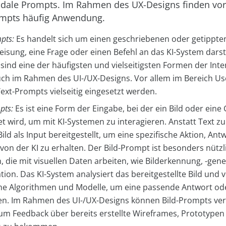
dale Prompts. Im Rahmen des UX-Designs finden vor 
ompts häufig Anwendung.
pts:
Es handelt sich um einen geschriebenen oder getippten
isung, eine Frage oder einen Befehl an das KI-System darste
ind eine der häufigsten und vielseitigsten Formen der Inte
auch im Rahmen des UI-/UX-Designs. Vor allem im Bereich U
ext-Prompts vielseitig eingesetzt werden.
pts:
Es ist eine Form der Eingabe, bei der ein Bild oder eine 
t wird, um mit KI-Systemen zu interagieren. Anstatt Text z
Bild als Input bereitgestellt, um eine spezifische Aktion, Ant
on der KI zu erhalten. Der Bild-Prompt ist besonders nützl
 die mit visuellen Daten arbeiten, wie Bilderkennung, -gene
ion. Das KI-System analysiert das bereitgestellte Bild und
ne Algorithmen und Modelle, um eine passende Antwort od
en. Im Rahmen des UI-/UX-Designs können Bild-Prompts ve
um Feedback über bereits erstellte Wireframes, Prototypen