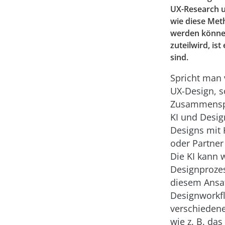
UX-Research u
wie diese Met
werden können
zuteilwird, is
sind.
Spricht man
UX-Design, so
Zusammenspie
KI und Desig
Designs mit 
oder Partner
Die KI kann
Designprozes
diesem Ansat
Designworkfl
verschiedene
wie z. B. da