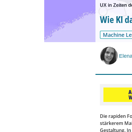
UX in Zeiten de
Wie KI d
Machine Le
Elen
Die rapiden F
stärkerem Maße
Gestaltung. In