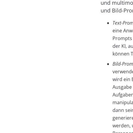
und multimo
und Bild-Pr
Text-Prom
eine Anwe
Prompts s
der KI, 
können T
Bild-Prom
verwende
wird ein 
Ausgabe v
Aufgaben,
manipulat
dann sei
generier
werden, 