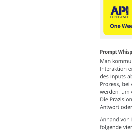
Prompt Whispe
Man kommuniz
Interaktion e
des Inputs a
Prozess, bei
werden, um d
Die Präzisio
Antwort oder
Anhand von 
folgende vie