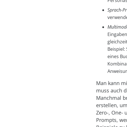
Persona
Sprach-P
verwende
Multimod
Eingaben
gleichze
Beispiel
eines Bu
Kombinat
Anweisun
Man kann mit
muss auch da
Manchmal br
erstellen, u
Zero-, One- 
Prompts, wen