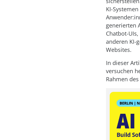
sicherstelle
KI-Systemen 
Anwender:inn
generierten 
Chatbot-UIs,
anderen KI-
Websites.
In dieser Ar
versuchen he
Rahmen des U