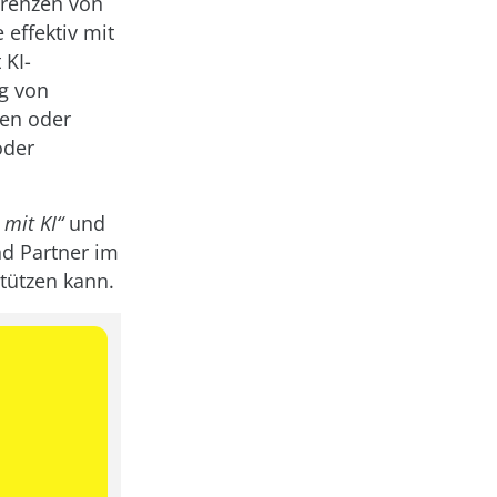
Grenzen von
effektiv mit
 KI-
ng von
men oder
oder
 mit KI“
und
d Partner im
tützen kann.