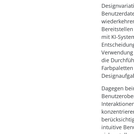
Designvariat
Benutzerdate
wiederkehre
Bereitstelle
mit KI-Syste
Entscheidung
Verwendung v
die Durchfüh
Farbpaletten
Designaufga
Dagegen bei
Benutzerober
Interaktione
konzentriere
berücksichti
intuitive Be