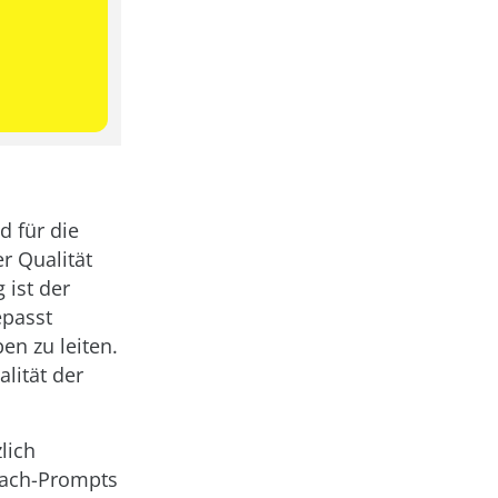
 für die
r Qualität
 ist der
epasst
n zu leiten.
lität der
lich
rach-Prompts