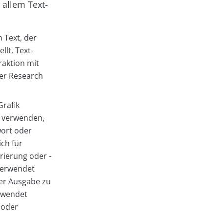
allem Text-
 Text, der
llt. Text-
raktion mit
ser Research
Grafik
u verwenden,
wort oder
ich für
rierung oder -
 verwendet
er Ausgabe zu
rwendet
 oder