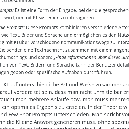
s zu bekommen.
rompts:
Es ist eine Form der Eingabe, bei der die gesproche
t wird, um mit KI-Systemen zu interagieren.
ale Prompts:
Diese Prompts kombinieren verschiedene Arte
 wie Text, Bilder und Sprache und ermöglichen es den Nutz
itig mit KI über verschiedene Kommunikationswege zu inter
: Sie senden eine Textnachricht zusammen mit einem angehä
chumschlags und sagen: „
Finde Informationen über dieses Buc
ion von Text, Bildern und Sprache kann der Benutzer detail
gen geben oder spezifische Aufgaben durchführen.
 KI auf unterschiedliche Art und Weise zusammenar
rauf vorbereitet sein, dass man nicht unmittelbar erfo
aucht man mehrere Anläufe bzw. man muss mehrere
m ein optimales Ergebnis zu erzielen. In der Theorie w
und Few-Shot Prompts unterschieden. Man spricht vo
n die KI eine Antwort generieren muss, ohne spezifi