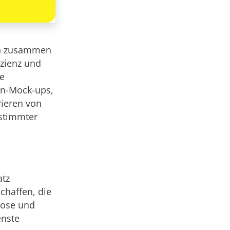
ten zusammen
izienz und
ie
gn-Mock-ups,
rieren von
estimmter
atz
chaffen, die
lose und
enste