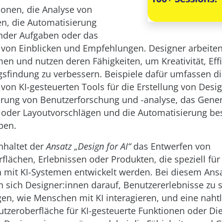
ionen, die Analyse von
n, die Automatisierung
nder Aufgaben oder das
n von Einblicken und Empfehlungen. Designer arbei
men und nutzen deren Fähigkeiten, um Kreativität, Eff
sfindung zu verbessern. Beispiele dafür umfassen d
on KI-gesteuerten Tools für die Erstellung von Desi
rung von Benutzerforschung und -analyse, das Gene
 oder Layoutvorschlägen und die Automatisierung b
ben.
nhaltet der
Ansatz „Design for AI“
das Entwerfen von
flächen, Erlebnissen oder Produkten, die speziell für
n mit KI-Systemen entwickelt werden. Bei diesem Ans
n sich Designer:innen darauf, Benutzererlebnisse zu s
gen, wie Menschen mit KI interagieren, und eine naht
nutzeroberfläche für KI-gesteuerte Funktionen oder Di