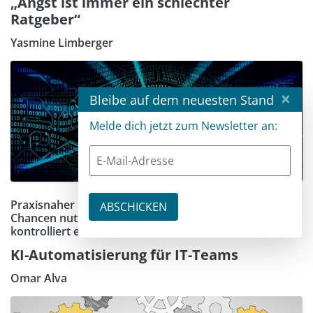
„Angst ist immer ein schlechter
Ratgeber“
Yasmine Limberger
×
Bleibe auf dem neuesten Stand
Melde dich jetzt zum Newsletter an:
Praxisnaher Leitfaden für Ingenieure und Architekten:
Chancen nutzen, Risiken beherrschen und KI
kontrolliert einsetzen
KI-Automatisierung für IT-Teams
Omar Alva