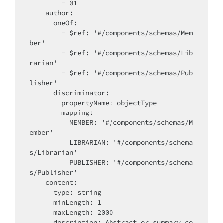
        - 01

    author:

      oneOf:

        - $ref: '#/components/schemas/Mem
ber'

        - $ref: '#/components/schemas/Lib
rarian'

        - $ref: '#/components/schemas/Pub
lisher'

      discriminator:

        propertyName: objectType

        mapping:

          MEMBER: '#/components/schemas/M
ember'

          LIBRARIAN: '#/components/schema
s/Librarian'

          PUBLISHER: '#/components/schema
s/Publisher'

    content:

      type: string

      minLength: 1

      maxLength: 2000

      description: Abstract or summary co