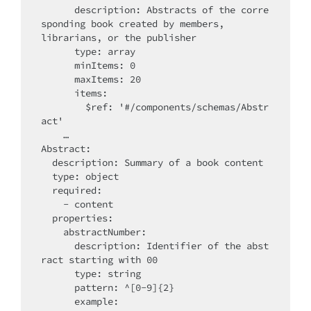
      description: Abstracts of the corre
sponding book created by members,

librarians, or the publisher

      type: array

      minItems: 0

      maxItems: 20

      items:

        $ref: '#/components/schemas/Abstr
act'

    …

Abstract:

  description: Summary of a book content

  type: object

  required:

    - content

  properties:

    abstractNumber:

      description: Identifier of the abst
ract starting with 00

      type: string

      pattern: ^[0-9]{2}

      example:
