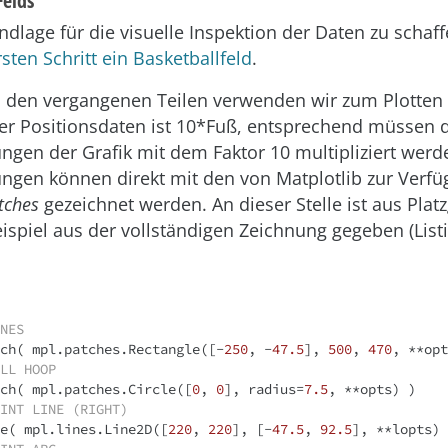
Felds
dlage für die visuelle Inspektion der Daten zu schaf
sten Schritt ein Basketballfeld
.
 den vergangenen Teilen verwenden wir zum Plotten 
der Positionsdaten ist 10*Fuß, entsprechend müssen 
ngen der Grafik mit dem Faktor 10 multipliziert werd
ngen können direkt mit den von Matplotlib zur Verf
tches
gezeichnet werden. An dieser Stelle ist aus Pla
ispiel aus der vollständigen Zeichnung gegeben (Listi
NES
ch( mpl.patches.Rectangle([-
250
, -
47.5
], 
500
, 
470
LL HOOP
ch( mpl.patches.Circle([
0
, 
0
], radius=
7.5
INT LINE (RIGHT)
e( mpl.lines.Line2D([
220
, 
220
], [-
47.5
, 
92.5