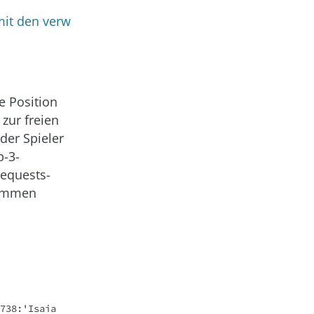
mit den verw
e Position
zur freien
der Spieler
p-3-
equests-
sammen
738:'Isaia