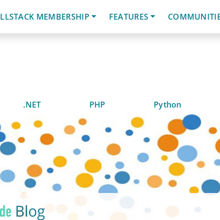
LLSTACK MEMBERSHIP
FEATURES
COMMUNITI
.NET
PHP
Python