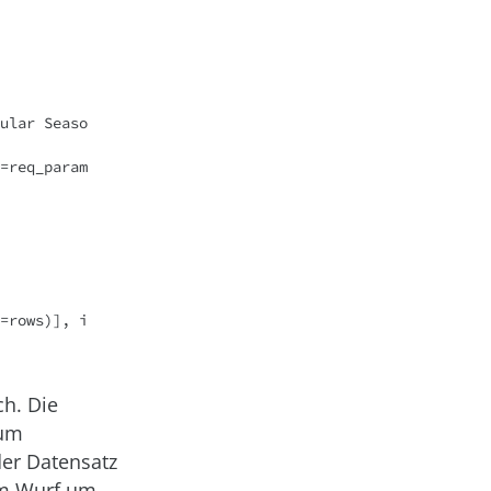
ch. Die
zum
der Datensatz
nem Wurf um