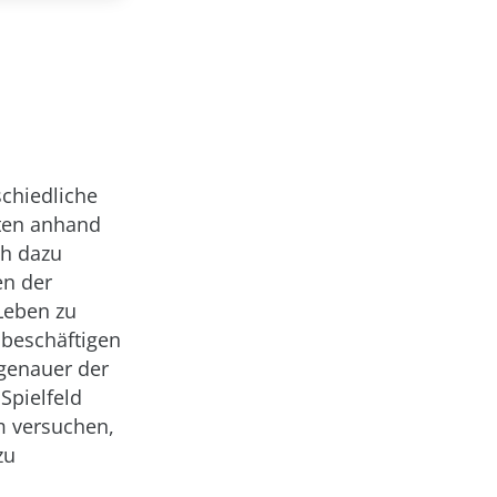
schiedliche
aten anhand
ch dazu
en der
Leben zu
 beschäftigen
 genauer der
Spielfeld
m versuchen,
zu