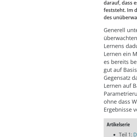
darauf, dass e
feststeht. Im 
des unüberwac
Generell unt
überwachten
Lernens dad
Lernen ein M
es bereits b
gut auf Basi
Gegensatz d
Lernen auf B
Parametrieru
ohne dass W
Ergebnisse v
Artikelserie
Teil 1:
Da