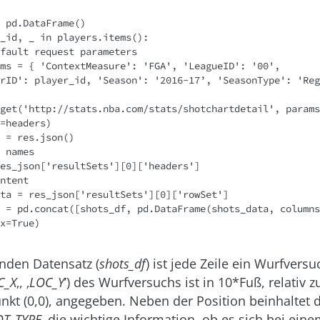
 pd.DataFrame()

_id, _ in players.items():

=headers)

enden Datensatz (
shots_df
) ist jede Zeile ein Wurfversu
C_X
‚, ‚
LOC_Y
’) des Wurfversuchs ist in 10*Fuß, relativ 
nkt (0,0), angegeben. Neben der Position beinhaltet 
T_TYPE
‚ die wichtige Information, ob es sich bei ei