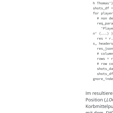
h Thomas'}

shots_df =
for player
  # non default request parameters

  req_params = { 'ContextMeasure': 'FGA', 'LeagueID': '00',

    'PlayerID': player_id, 'Season': '2016-17’, 'SeasonType': 'Regular Seaso
n' (...) }

  res = r.get('http://stats.nba.com/stats/shotchartdetail', params=req_param
s, headers
  res_json = res.json()

  # column names

  rows = res_json['resultSets'][0]['headers']

  # row content

  shots_data = res_json['resultSets'][0]['rowSet']

  shots_df = pd.concat([shots_df, pd.DataFrame(shots_data, columns=rows)], i
Im resultier
Position (‚
LO
Korbmittelpu
mit dem ‚
SHO