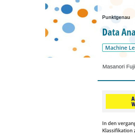
Punktgenau
Data Anal
Machine Le
Masanori Fuji
In den vergan
Klassifikatio