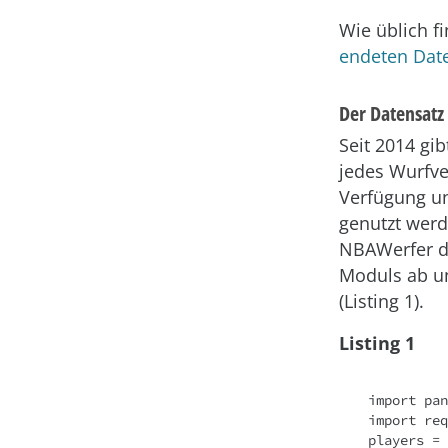
Wie üblich f
endeten Dat
Der Datensatz
Seit 2014 gi
jedes Wurfve
Verfügung un
genutzt werd
NBAWerfer d
Moduls ab u
(Listing 1).
Listing 1
import pan
import req
players = 