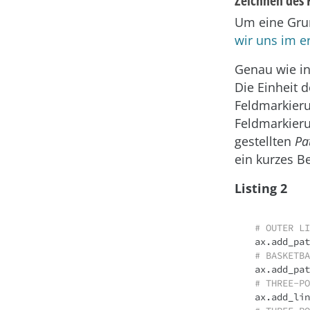
Zeichnen des 
Um eine Grun
wir uns im er
Genau wie in
Die Einheit 
Feldmarkieru
Feldmarkieru
gestellten
Pa
ein kurzes Be
Listing 2
# OUTER LI
ax.add_pat
# BASKETBA
ax.add_pat
# THREE-PO
ax.add_lin