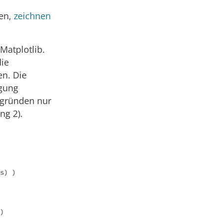
fen,
zeichnen
Matplotlib.
die
en. Die
ügung
tzgründen nur
ng 2).