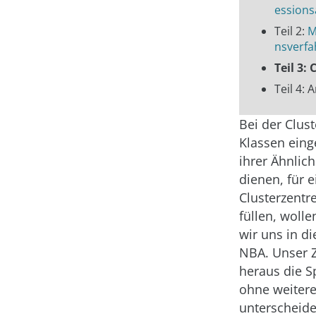
essions
Teil 2:
M
nsverfa
Teil 3:
Teil 4:
Bei der Clus
Klassen einge
ihrer Ähnlic
dienen, für 
Clusterzentr
füllen, woll
wir uns in d
NBA. Unser Zi
heraus die S
ohne weitere
unterscheide