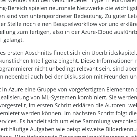
itel wendet sich den verschiedenen Typen neuronaler
g-Bereich spielen neuronale Netzwerke die wichtigst
n sind von untergeordneter Bedeutung. Zu guter Letzt
er Stelle noch einen Beispielworkflow vor und erklä
ellung zum fertigen, also in der Azure-Cloud ausfüh
 gelangt.
es ersten Abschnitts findet sich ein Überblickskapitel
künstlichen Intelligenz eingeht. Diese Informationen
grammierer nicht unbedingt relevant sein, sind aber
en nebenbei auch bei der Diskussion mit Freunden un
t in Azure eine Gruppe von vorgefertigten Elementen a
 Realisierung von ML-Systemen kombiniert. Sie werde
vorgestellt, im ersten Schritt erklären die Autoren, w
gemietet werden können. Im nächsten Schritt folgt d
Services. Es handelt sich um eine Sammlung verschied
iert häufige Aufgaben wie beispielsweise Bilderkennu