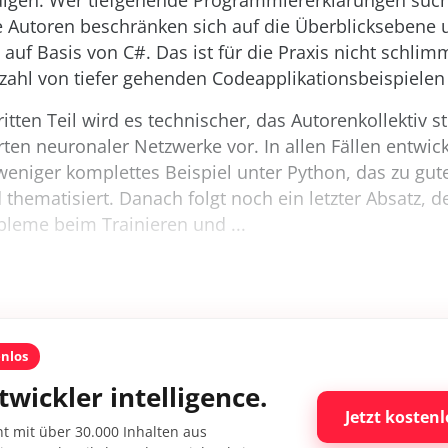
edigen. Wer tiefgehende Programmiererklärungen such
ie Autoren beschränken sich auf die Überblicksebene 
l auf Basis von C#. Das ist für die Praxis nicht schlim
ahl von tiefer gehenden Codeapplikationsbeispielen 
tten Teil wird es technischer, das Autorenkollektiv st
ten neuronaler Netzwerke vor. In allen Fällen entwic
eniger komplettes Beispiel unter Python, das zu gute
 thematisiert. Danach folgt noch ein letzter Absatz, d
bleme beim Trainieren und ...
enlos
twickler intelligence.
Jetzt kostenl
nt mit über 30.000 Inhalten aus