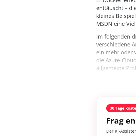
Entwickler erl
enttäuscht – d
kleines Beispie
MSDN eine Vielz
Im folgenden dri
verschiedene Ar
ein mehr oder w
die Azure-Cloud
allgemeine Pro
30 Tage kost
Frag en
Der KI-Assiste