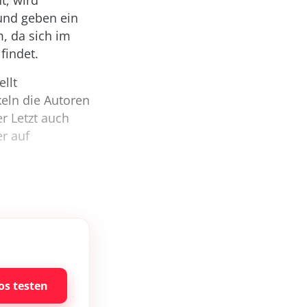
t, wird
und geben ein
m, da sich im
findet.
ellt
keln die Autoren
r Letzt auch
er auf
os testen