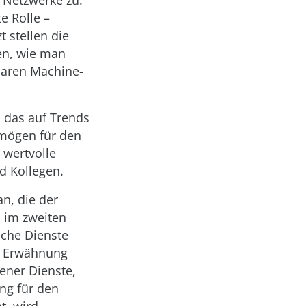
 Netzwerke zu.
e Rolle –
 stellen die
ren, wie man
rbaren Machine-
, das auf Trends
 mögen für den
 wertvolle
d Kollegen.
n, die der
n im zweiten
elche Dienste
ie Erwähnung
ener Dienste,
ng für den