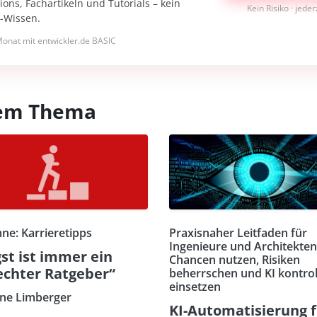
ons, Fachartikeln und Tutorials – kein
Kein Risiko · jede
I-Wissen.
onat mit entwickler.de BASIC
esem Thema
ne: Karrieretipps
Praxisnaher Leitfaden für
Ingenieure und Architekten
st ist immer ein
Chancen nutzen, Risiken
echter Ratgeber“
beherrschen und KI kontrol
einsetzen
ne Limberger
KI-Automatisierung 