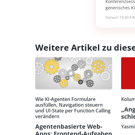
Konferenzsessi
generisches K
Danach 19,90 €/M
Weitere Artikel zu di
Wie KI-Agenten Formulare
Kolum
ausfüllen, Navigation steuern
„Ang
und UI-State per Function Calling
schl
verändern
Agentenbasierte Web-
Yasmi
Apps: Frontend-Aufgaben