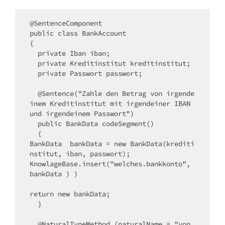
@SentenceComponent

public class BankAccount

{

  private Iban iban;

  private Kreditinstitut kreditinstitut;

  private Passwort passwort;

  @Sentence("Zahle den Betrag von irgende
inem Kreditinstitut mit irgendeiner IBAN 
und irgendeinem Passwort")

  public BankData codeSegment()

  {

BankData  bankData = new BankData(krediti
nstitut, iban, passwort);

KnowlageBase.insert("welches.bankkonto", 
bankData ) )

return new bankData;

  }

  @NaturalTypeMethod (naturalName = "von 