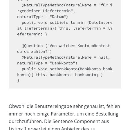
  @NaturalTypeMethod(naturalName = "für i
rgendeinen Liefertermin",

naturalType = "Datum")

  public void setLiefertermin (DateInterv
al liefertermin){ this. liefertermin = li
efertermin; }

  @Question ("Von welchem Konto möchtest 
du es zahlen?")

  @NaturalTypeMethod(naturalName = null, 
naturalType = "Bankkonto")

  public void setBankkonto(Bankkonto bank
konto){ this. bankkonto= bankkonto; }

}
Obwohl die Benutzereingabe sehr genau ist, fehlen
immer noch einige Parameter, um eine Bestellung
durchzuführen. Die Sentence Component aus
Listing 1 erwartet einen Anbieter des zu