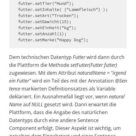
futter.setTier("Hund");

futter.setInhalte( {"Lammfleisch"} );

futter.setArt("Trocken");

futter.setGewicht(15);

futter.setEinheit("kg");

futter.setAnzahl(1);

futter.setMarke("Happy Dog");
Dem technischen Datentyp
Futter
wird dann durch
die Plattform die Methode
setFutter(Futter futter)
zugewiesen. Mit dem Attribut
naturalName = "irgend
ein Futter"
wird ein Teil des mit der Annotation @
Sen
tence
markierten Definitionssatzes als Variable
deklariert. Ein Ausnahmefall liegt vor, wenn
natural
Name
auf
NULL
gesetzt wird. Dann erwartet die
Plattform, dass die Angabe des natürlichen
Datentyps durch eine andere Sentence
Component erfolgt. Dieser Aspekt ist wichtig, um
zwischen dem Eingabetext und einer Sentence