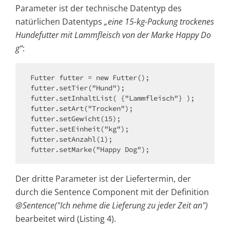
Parameter ist der technische Datentyp des
natürlichen Datentyps
„eine 15-kg-Packung trockenes
Hundefutter mit Lammfleisch von der Marke Happy Do
g“
:
Futter futter = new Futter();

futter.setTier("Hund");

futter.setInhaltList( {"Lammfleisch"} );

futter.setArt("Trocken");

futter.setGewicht(15);

futter.setEinheit("kg");

futter.setAnzahl(1);

futter.setMarke("Happy Dog");
Der dritte Parameter ist der Liefertermin, der
durch die Sentence Component mit der Definition
@Sentence("Ich nehme die Lieferung zu jeder Zeit an")
bearbeitet wird (Listing 4).