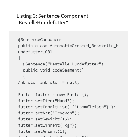
Listing 3: Sentence Component
„BestelleHundefutter“
@SentenceComponent

public class AutomaticCreated_Besstelle_H
undefutter_001

{

  @Sentence("Bestelle Hundefutter")

  public void codeSegment()

  {

Anbieter anbieter = null;

Futter futter = new Futter();

futter.setTier("Hund");

futter.setInhaltList( {"Lammfleisch"} );

futter.setArt("Trocken");

futter.setGewicht(15);

futter.setEinheit("kg");

futter.setAnzahl(1);
