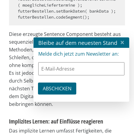
( moeglicheLiefertermine );

futterBestellen.setBankDaten( bankData );

futterBestellen.codeSegment();
Diese erzeugte Sentence Component besteht aus
×
sequenziellen Aufrufen einiger einfacher
Bleibe auf dem neuesten Stand
Methoden, also ohne bedingte Anweisungen, ohne
Melde dich jetzt zum Newsletter an:
Schleifen, ohne Abfrage der Wissensbasis und
ohne komplizierte mathematische Berechnungen.
Es ist jedoch ein gutes Beispiel für das Lernen
durch Selbstprogrammierung. Wir werden in den
nächsten Teilen dieser Artikelserie zeigen, wie wir
dem Digitalassistent komplexe Aufgaben
beibringen können.
Implizites Lernen: auf Einflüsse reagieren
Das implizite Lernen umfasst Fertigkeiten, die