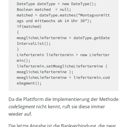
DateType dateType = new DateType();

Boolean matched  = null;

matched = dateType.matches("Montagvormitt
ags und mittwochs ab 14 Uhr 30");

if(matched)

{

moeglicheLiefertermine = dateType.getDate
IntervalList();

}

Liefertermin liefertermin = new Lieferter
min();

liefertermin.setMoeglicheLiefertermine ( 
moeglicheLiefertermine );

moeglicheLiefertermine = liefertermin.cod
eSegment();
Da die Plattform die Implementierung der Methode
codeSegment
nicht kennt, ruft sie diese immer
wieder auf.
Die letzte Angabe ist die Bankverbindung, die zwar