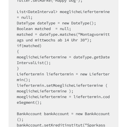
futter.setMarke("Happy Dog");

List<DateInterval> moeglicheLiefertermine 
= null;

DateType dateType = new DateType();

Boolean matched  = null;

matched = dateType.matches("Montagvormitt
ags und mittwochs ab 14 Uhr 30");

if(matched)

{

moeglicheLiefertermine = dateType.getDate
IntervalList();

}

Liefertermin liefertermin = new Lieferter
min();

liefertermin.setMoeglicheLiefertermine ( 
moeglicheLiefertermine );

moeglicheLiefertermine = liefertermin.cod
eSegment();

BankAccount bankAccount = new BankAccount
();

bankAccount.setKreditinstitut("Sparkass