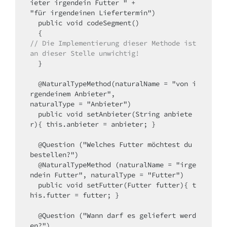
ieter irgendein Futter " +

"für irgendeinen Liefertermin")

  public void codeSegment()

// Die Implementierung dieser Methode ist 
an dieser Stelle unwichtig!
  }

  @NaturalTypeMethod(naturalName = "von i
rgendeinem Anbieter",

naturalType = "Anbieter")

  public void setAnbieter(String anbiete
r){ this.anbieter = anbieter; }

  @Question ("Welches Futter möchtest du 
bestellen?")

  @NaturalTypeMethod (naturalName = "irge
ndein Futter", naturalType = "Futter")

  public void setFutter(Futter futter){ t
his.futter = futter; }

  @Question ("Wann darf es geliefert werd
en?")
