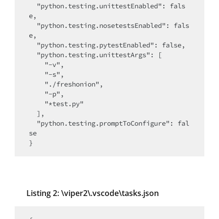
  "python.testing.unittestEnabled": fals
e,

  "python.testing.nosetestsEnabled": fals
e,

  "python.testing.pytestEnabled": false,

  "python.testing.unittestArgs": [

    "-v",

    "-s",

    "./freshonion",

    "-p",

    "*test.py"

  ],

  "python.testing.promptToConfigure": fal
se

}
Listing 2: \viper2\.vscode\tasks.json