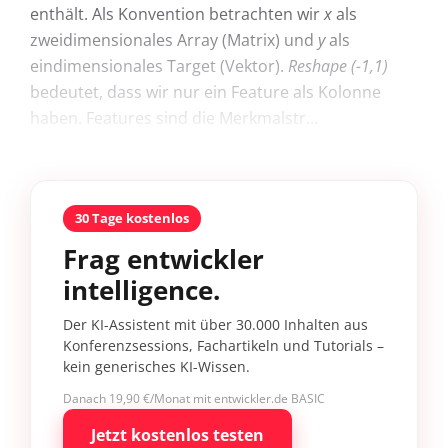
enthält. Als Konvention betrachten wir
x
als
zweidimensionales Array (Matrix) und
y
als
eindimensionales Target (Vektor).
Reshape (-1,1)
bedeutet, dass wir nur ein Feature als Kolonne
haben. Features sind die Merkmalstr...
30 Tage kostenlos
Frag entwickler
intelligence.
Der KI-Assistent mit über 30.000 Inhalten aus
Konferenzsessions, Fachartikeln und Tutorials –
kein generisches KI-Wissen.
Danach 19,90 €/Monat mit entwickler.de BASIC
Jetzt kostenlos testen