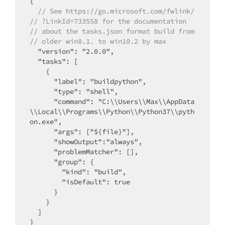
  // See https://go.microsoft.com/fwlink/  
// ?LinkId=733558 for the documentation   
// about the tasks.json format build from   
// older win8.1. to win10.2 by max
  "version": "2.0.0",

  "tasks": [

    {

      "label": "buildpython",

      "type": "shell",

      "command": "C:\\Users\\Max\\AppData
\\Local\\Programs\\Python\\Python37\\pyth
on.exe",

      "args": ["${file}"],

      "showOutput":"always",

      "problemMatcher": [],

      "group": {

        "kind": "build",

        "isDefault": true

      }

    }

  ]

}