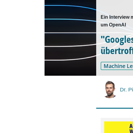
Ein Interview
um OpenAI
"Googles
übertrof
Machine Le
Dr. P