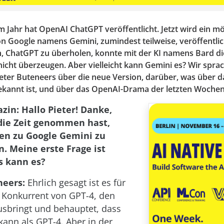
 Jahr hat OpenAI ChatGPT veröffentlicht. Jetzt wird ein mö
n Google namens Gemini, zumindest teilweise, veröffentlic
h, ChatGPT zu überholen, konnte mit der KI namens Bard di
nicht überzeugen. Aber vielleicht kann Gemini es? Wir spr
ieter Buteneers über die neue Version, darüber, was über d
bekannt ist, und über das OpenAI-Drama der letzten Wochen
in: Hallo Pieter! Danke,
 die Zeit genommen hast,
en zu Google Gemini zu
. Meine erste Frage ist
s kann es?
neers:
Ehrlich gesagt ist es für
 Konkurrent von GPT-4, den
sbringt und behauptet, dass
kann als GPT-4. Aber in der