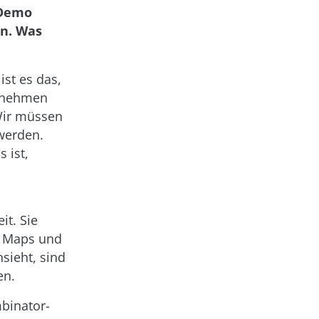
 Demo
an. Was
ist es das,
ernehmen
Wir müssen
werden.
 ist,
it. Sie
e Maps und
sieht, sind
en.
binator-