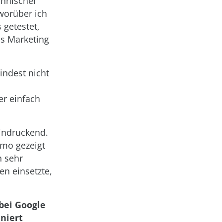
chnischer
 worüber ich
 getestet,
as Marketing
indest nicht
er einfach
indruckend.
emo gezeigt
h sehr
n einsetzte,
bei Google
eniert