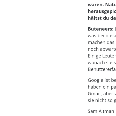
waren. Natü
herausgepic
hältst du d
Buteneers:
J
was bei dies
machen das o
noch abwart
Einige Leute
wonach sie s
Benutzererfa
Google ist be
haben ein pa
Gmail, aber 
sie nicht so 
Sam Altman 