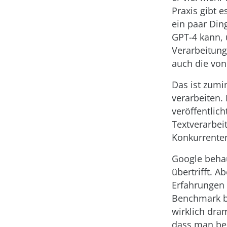
Praxis gibt 
ein paar Din
GPT-4 kann, 
Verarbeitung
auch die vo
Das ist zumi
verarbeiten.
veröffentlich
Textverarbeit
Konkurrenten
Google behau
übertrifft. 
Erfahrungen 
Benchmark be
wirklich dra
dass man bei