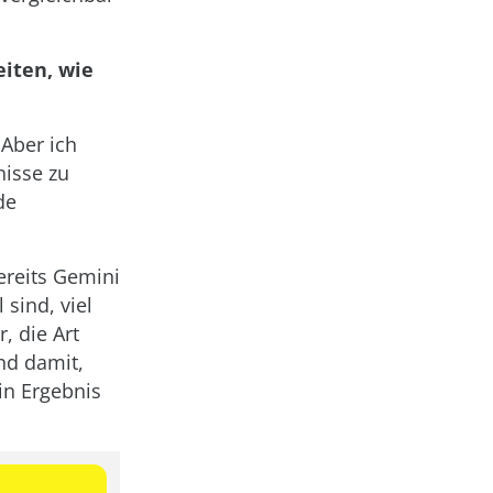
eiten, wie
 Aber ich
isse zu
de
ereits Gemini
 sind, viel
, die Art
nd damit,
ein Ergebnis