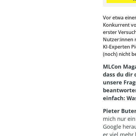
Vor etwa einem
Konkurrent vo
erster Versuc
Nutzer:innen 
KI-Experten P
(noch) nicht 
MLCon Magaz
dass du dir
unsere Frag
beantworten
einfach: Wa
Pieter Bute
mich nur ein
Google herau
er viel mehr 