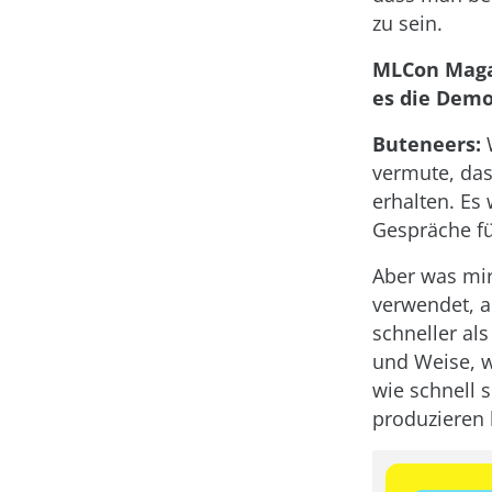
zu sein.
MLCon Magaz
es die Demo
Buteneers:
W
vermute, da
erhalten. Es
Gespräche fü
Aber was mir
verwendet, au
schneller al
und Weise, w
wie schnell s
produzieren