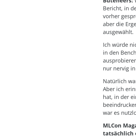
Buteneers:
W
Bericht, in 
vorher gespr
aber die Erge
ausgewählt.
Ich würde ni
in den Benc
ausprobieren
nur nervig i
Natürlich wa
Aber ich eri
hat, in der 
beeindrucken
war es nutzl
MLCon Magaz
tatsächlich 