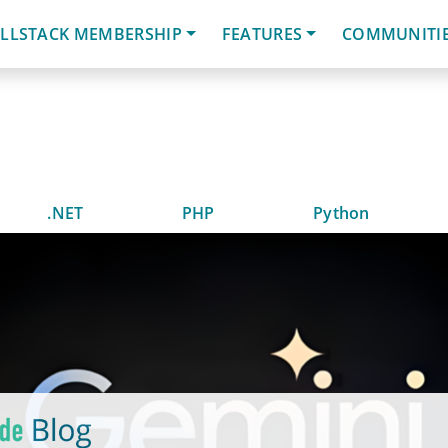
LLSTACK MEMBERSHIP
FEATURES
COMMUNITI
.NET
PHP
Python