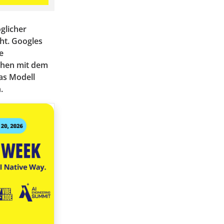
glicher
ht. Googles
e
achen mit dem
as Modell
.