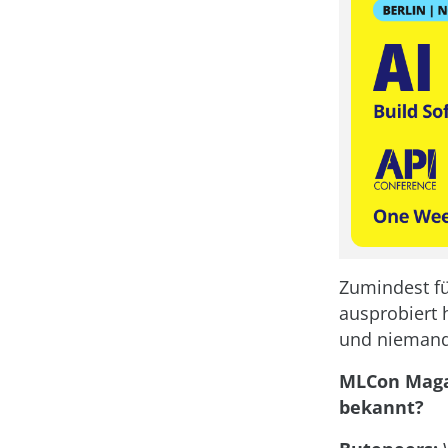
Zumindest für
ausprobiert 
und niemand 
MLCon Magaz
bekannt?