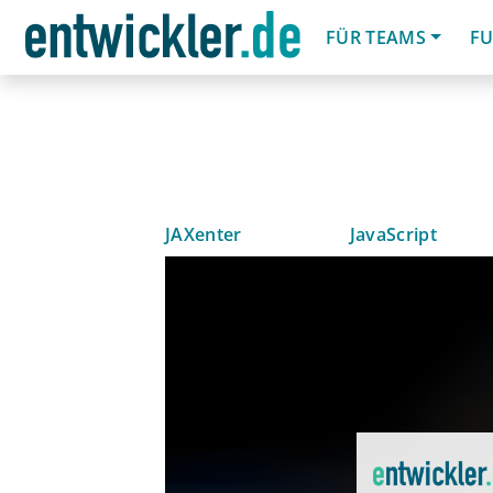
FÜR TEAMS
FU
JAXenter
JavaScript