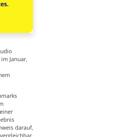
Audio
 im Januar,
einem
chmarks
um
einer
lebnis
nweis darauf,
vergleichbar