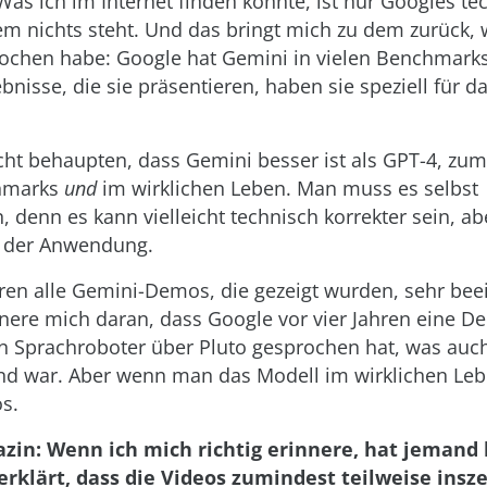
as ich im Internet finden konnte, ist nur Googles te
dem nichts steht. Und das bringt mich zu dem zurück,
ochen habe: Google hat Gemini in vielen Benchmarks
bnisse, die sie präsentieren, haben sie speziell für d
cht behaupten, dass Gemini besser ist als GPT-4, zum
hmarks
und
im wirklichen Leben. Man muss es selbst
, denn es kann vielleicht technisch korrekter sein, ab
n der Anwendung.
ren alle Gemini-Demos, die gezeigt wurden, sehr bee
nnere mich daran, dass Google vor vier Jahren eine D
ein Sprachroboter über Pluto gesprochen hat, was auc
d war. Aber wenn man das Modell im wirklichen Lebe
os.
in: Wenn ich mich richtig erinnere, hat jemand 
erklärt, dass die Videos zumindest teilweise insz