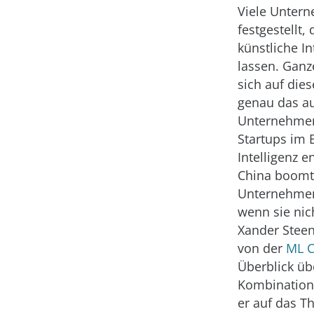
Viele Unter
festgestellt,
künstliche I
lassen. Gan
sich auf dies
genau das a
Unternehmen
Startups im 
Intelligenz 
China boomt
Unternehmen
wenn sie nic
Xander Steen
von der
ML C
Überblick üb
Kombination 
er auf das T