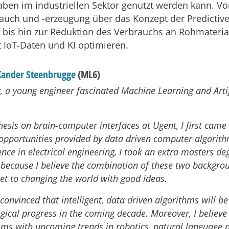
aben im industriellen Sektor genutzt werden kann. V
auch und -erzeugung über das Konzept der Predictiv
bis hin zur Reduktion des Verbrauchs an Rohmaterial
t IoT-Daten und KI optimieren.
Xander Steenbrugge
(ML6)
, a young engineer fascinated Machine Learning and Artifi
esis on brain-computer interfaces at Ugent, I first came 
 opportunities provided by data driven computer algorith
ence in electrical engineering, I took an extra masters de
because I believe the combination of these two backgro
set to changing the world with good ideas.
convinced that intelligent, data driven algorithms will b
ogical progress in the coming decade. Moreover, I believe
ems with upcoming trends in robotics, natural language 