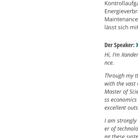
Kontrollaufg
Energieverbr
Maintenance 
lässt sich mi
Der Speaker:
Hi, I’m Xander
nce.
Through my th
with the vast
Master of Sci
ss economics 
excellent out
I am strongly 
er of technol
ng these syst