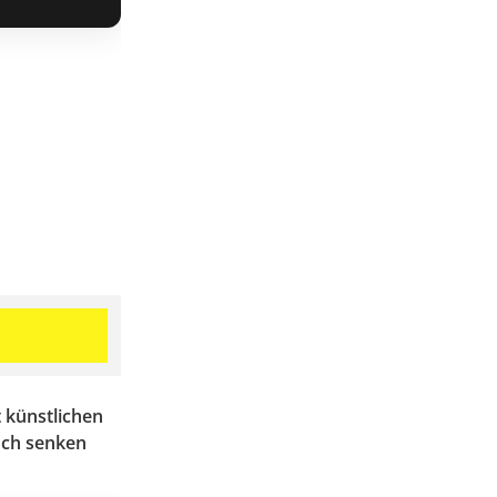
t künstlichen
uch senken