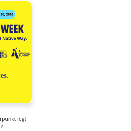
rpunkt legt
he