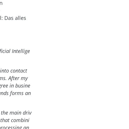
on
e
: Das alles
cial Intellige
into contact
ms. After my
gree in busine
unds forms an
e the main driv
 that combini
processing an