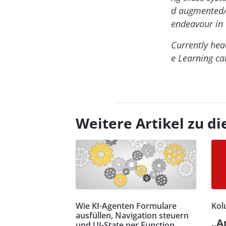
d augmented/v
endeavour in 
Currently hea
e Learning cal
Weitere Artikel zu 
Wie KI-Agenten Formulare
Kol
ausfüllen, Navigation steuern
„A
und UI-State per Function