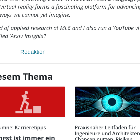
irtual reality forms a fascinating platform for advanci
ways we cannot yet imagine.
d of applied research at ML6 and I also run a YouTube v
led ‘Arxiv Insights’!
Redaktion
diesem Thema
umne: Karrieretipps
Praxisnaher Leitfaden für
Ingenieure und Architekten
ngst ist immer ein
Chancen nutzen, Risiken