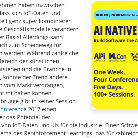
nehmen haben inzwischen
 dass sich IoT-Daten und
ntelligenz super kombinieren
ze Geschäftsmodelle verändern
er Basis! Allerdings kann
uch zum Scheideweg für
 werden: Während zahlreiche
Bereich der künstlichen
entstehen und die Branche in
, könnte der Trend andere
 vom Markt verdrängen,
ht mithalten können.
brugge gibt in seiner Session
onference
2017 einen
er das Potential der
von IoT-Daten und KIs für die Industrie. Einen Schwe
hema des Reninforcement Learnings, das für zahlreic