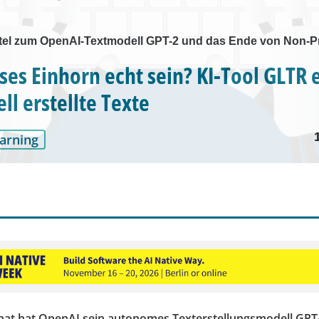
el zum OpenAI-Textmodell GPT-2 und das Ende von Non-Pr
ses Einhorn echt sein? KI-Tool GLTR 
ll erstellte Texte
arning
nat hat OpenAI sein autonomes Texterstellungsmodell GPT-2