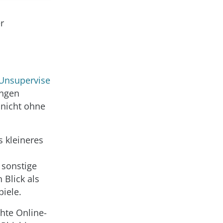
r
 Unsupervise
angen
 nicht ohne
 kleineres
 sonstige
 Blick als
iele.
chte Online-