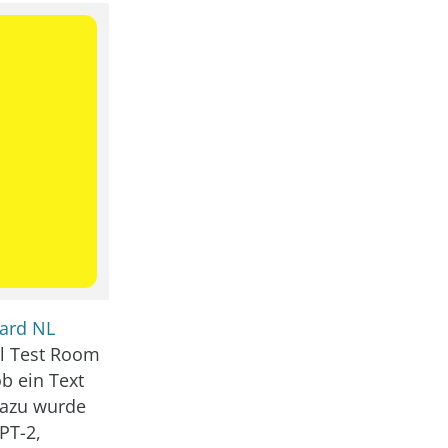
ard NL
l Test Room
ob ein Text
Dazu wurde
PT-2,