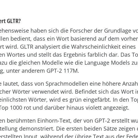
ert GLTR?
ehensweise haben sich die Forscher der Grundlage v
len bedient, dass ein Wort basierend auf dem vorh
rt wird. GLTR analysiert die Wahrscheinlichkeit eines
n Wortes und stellt das Ergebnis farblich dar. Das To
zu die gleichen Modelle wie die Language Models zu
ng, unter anderem GPT-2 117M.
lautet, dass von Sprachmodellen eine höhere Anzah
cher Wörter verwendet wird. Befindet sich das Wort 
inlichsten Wörter, wird es grün eingefärbt. In den To
 Top 1000 rot und darüber hinaus violett angezeigt.
n berühmten Einhorn-Text, der von GPT-2 erstellt wu
stellung demonstriert. Die ersten beiden Sätze zeigen
rstellten Input, während der übrige Text aus der Fed