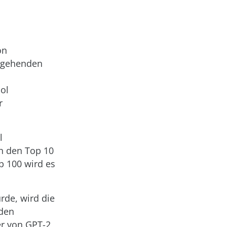
on
ergehenden
ol
r
l
in den Top 10
p 100 wird es
rde, wird die
 den
er von GPT-2