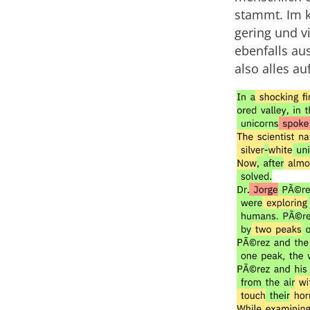
stammt. Im k
gering und v
ebenfalls a
also alles au