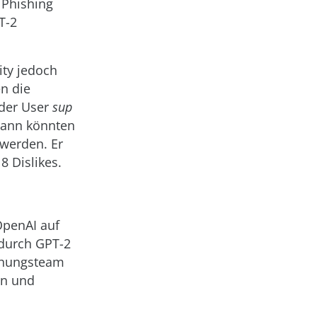
 Phishing
T-2
ty jedoch
en die
e der User
sup
dann könnten
 werden. Er
8 Dislikes.
OpenAI auf
 durch GPT-2
chungsteam
en und