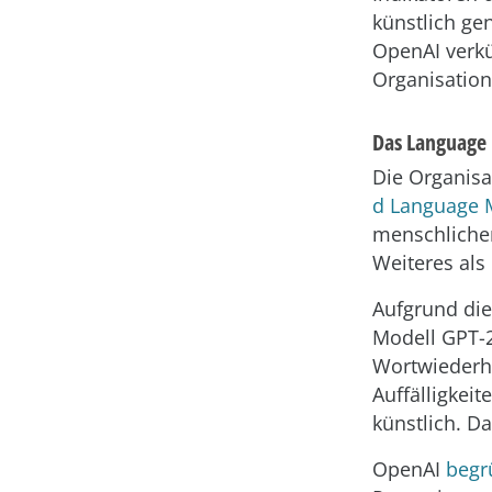
künstlich ge
OpenAI verkü
Organisation
Das Language
Die Organisa
d Language 
menschlichen
Weiteres als
Aufgrund die
Modell GPT-2
Wortwiederh
Auffälligkeit
künstlich. D
OpenAI
begr