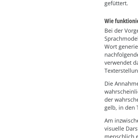
gefüttert.
Wie funktioni
Bei der Vorg
Sprachmodel
Wort generie
nachfolgende
verwendet da
Texterstellu
Die Annahme 
wahrscheinli
der wahrsche
gelb, in den
Am inzwische
visuelle Dar
menschlich e