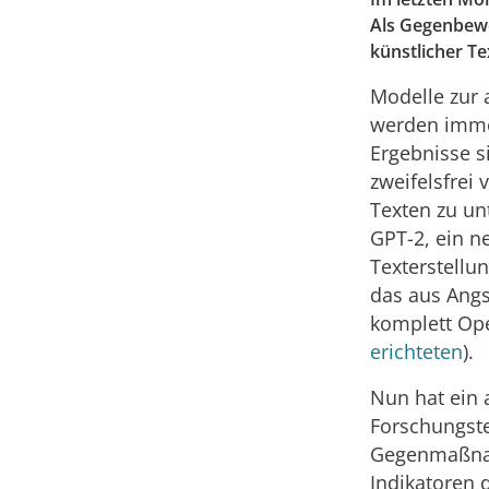
Als Gegenbewe
künstlicher T
Modelle zur 
werden immer
Ergebnisse s
zweifelsfre
Texten zu unt
GPT-2, ein 
Texterstellu
das aus Angs
komplett Ope
erichteten
).
Nun hat ein 
Forschungst
Gegenmaßnah
Indikatoren 