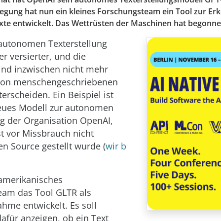
gung hat nun ein kleines Forschungsteam ein Tool zur Er
exte entwickelt. Das Wettrüsten der Maschinen hat begonne
autonomen Texterstellung
 versierter, und die
ind inzwischen nicht mehr
i von menschengeschriebenen
erscheiden. Ein Beispiel ist
neues Modell zur autonomen
ng der Organisation OpenAI,
t vor Missbrauch nicht
n Source gestellt wurde (
wir b
amerikanisches
eam das Tool GLTR als
me entwickelt. Es soll
dafür anzeigen, ob ein Text