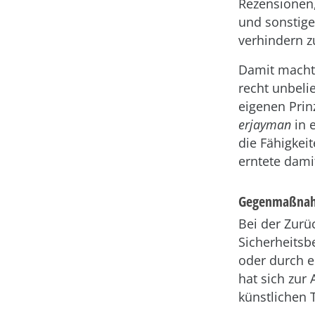
Rezensionen,
und sonstige
verhindern z
Damit macht
recht unbeli
eigenen Prin
erjayman
in 
die Fähigkei
erntete damit
Gegenmaßnahm
Bei der Zurü
Sicherheitsb
oder durch 
hat sich zu
künstlichen 