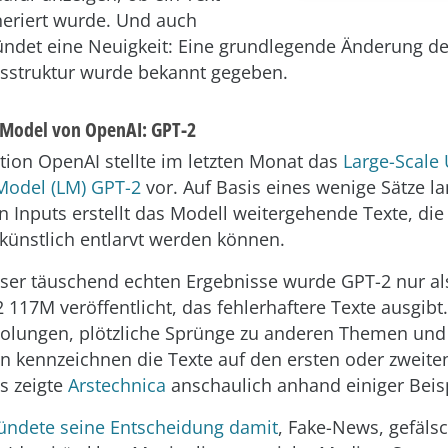
neriert wurde. Und auch
ndet eine Neuigkeit: Eine grundlegende Änderung de
sstruktur wurde bekannt gegeben.
 Model von OpenAI: GPT-2
tion OpenAI stellte im letzten Monat das
Large-Scale
Model (LM) GPT-2
vor. Auf Basis eines wenige Sätze l
 Inputs erstellt das Modell weitergehende Texte, die
 künstlich entlarvt werden können.
ser täuschend echten Ergebnisse wurde GPT-2 nur als
 117M veröffentlicht, das fehlerhaftere Texte ausgibt.
olungen, plötzliche Sprünge zu anderen Themen und
en kennzeichnen die Texte auf den ersten oder zweiten
as zeigte
Arstechnica
anschaulich anhand einiger Beisp
ündete seine Entscheidung damit
, Fake-News, gefäls