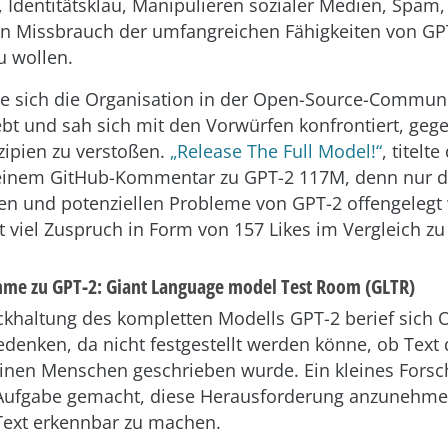
 Identitätsklau, Manipulieren sozialer Medien, Spam,
n Missbrauch der umfangreichen Fähigkeiten von GP
u wollen.
e sich die Organisation in der Open-Source-Communi
ebt und sah sich mit den Vorwürfen konfrontiert, geg
zipien zu verstoßen.
„Release The Full Model!“
, titelt
einem GitHub-Kommentar zu GPT-2 117M, denn nur 
ten und potenziellen Probleme von GPT-2 offengelegt
 viel Zuspruch in Form von 157 Likes im Vergleich zu 
e zu GPT-2: Giant Language model Test Room (GLTR)
ckhaltung des kompletten Modells GPT-2 berief sich 
edenken, da nicht festgestellt werden könne, ob Text
einen Menschen geschrieben wurde. Ein kleines Fors
r Aufgabe gemacht, diese Herausforderung anzunehm
Text erkennbar zu machen.