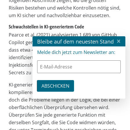
folgenden Abschnitte zeigen, wo die größten
Risiken bestehen und welche Kontrollen nötig sind,
um KI sicher und nachvollziehbar einzusetzen.
Schwachstellen in KI-generiertem Code
Pearce et al. (2021) analysierten 1 689 von GitHub
×
Bleibe auf dem neuesten Stand
Copilot generierte Programme und stellten fest,
dass etwa 40 Prozent mindestens eine
Melde dich jetzt zum Newsletter an:
identifizierte Schwachstelle enthielten, wobei
Injektionsfehler, Path Traversal und hartcodierte
Secrets zu den häufigsten gehörten [7].
KI-generierter Code lässt sich problemlos
kompilieren und sieht auf den ersten Blick gut aus,
doch die Probleme liegen in der Logik, die bei einer
oberflächlichen Überprüfung übersehen wird.
Überprüfen Sie jede generierte Funktion mit
derselben Sorgfalt, die Sie Code widmen würden,
der unter Termindruck hastig geschrieben wurde,