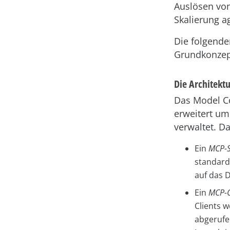
Auslösen von
Skalierung 
Die folgende
Grundkonzepte
Die Architekt
Das Model Co
erweitert um
verwaltet. D
Ein
MCP-S
standardi
auf das 
Ein
MCP-C
Clients w
abgerufe