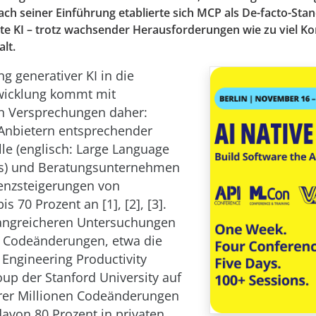
ach seiner Einführung etablierte sich MCP als De-facto-Sta
te KI – trotz wachsender Herausforderungen wie zu viel Ko
lt.
g generativer KI in die
wicklung kommt mit
n Versprechungen daher:
Anbietern entsprechender
e (englisch: Large Language
s) und Beratungsunternehmen
ienzsteigerungen von
is 70 Prozent an [1], [2], [3].
angreicheren Untersuchungen
r Codeänderungen, etwa die
 Engineering Productivity
up der Stanford University auf
rer Millionen Codeänderungen
davon 80 Prozent in privaten,