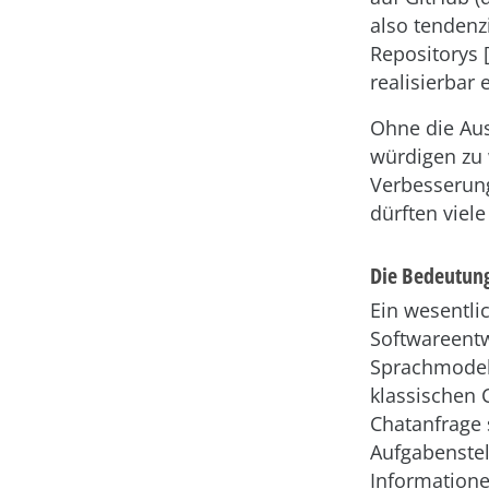
also tendenz
Repositorys [
realisierbar 
Ohne die Aus
würdigen zu 
Verbesserung
dürften viel
Die Bedeutung
Ein wesentli
Softwareentw
Sprachmodell
klassischen 
Chatanfrage 
Aufgabenstel
Informatione