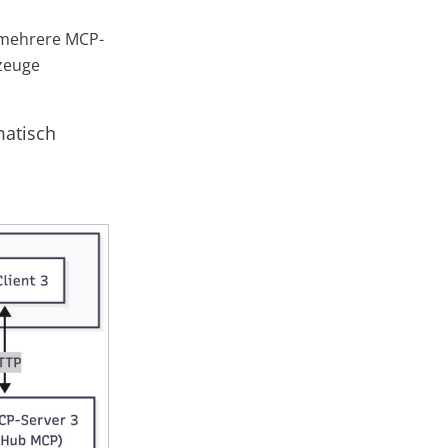
 mehrere MCP-
kzeuge
atisch