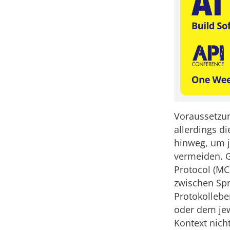
Voraussetzun
allerdings d
hinweg, um 
vermeiden. G
Protocol (MCP
zwischen Sp
Protokolleb
oder dem jew
Kontext nich