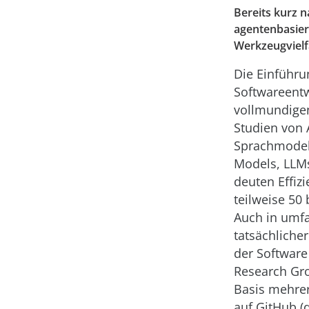
Bereits kurz n
agentenbasier
Werkzeugvielfa
Die Einführun
Softwareent
vollmundige
Studien von 
Sprachmodell
Models, LLM
deuten Effiz
teilweise 50 b
Auch in umf
tatsächliche
der Software
Research Gro
Basis mehre
auf GitHub (