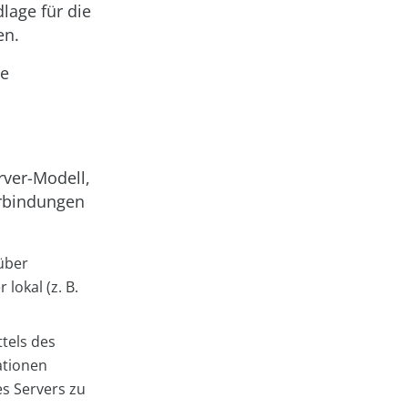
lage für die
en.
ie
rver-Modell,
erbindungen
 über
lokal (z. B.
tels des
ationen
s Servers zu