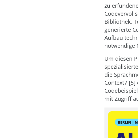
zu erfundene
Codevervolls
Bibliothek, 
generierte C
Aufbau techn
notwendige N
Um diesen Pu
spezialisier
die Sprachmo
Context7 [5]
Codebeispiel
mit Zugriff a