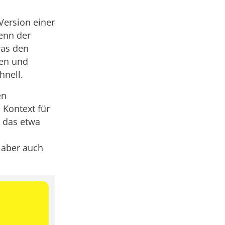
Version einer
wenn der
was den
ten und
hnell.
en
 Kontext für
d das etwa
 aber auch