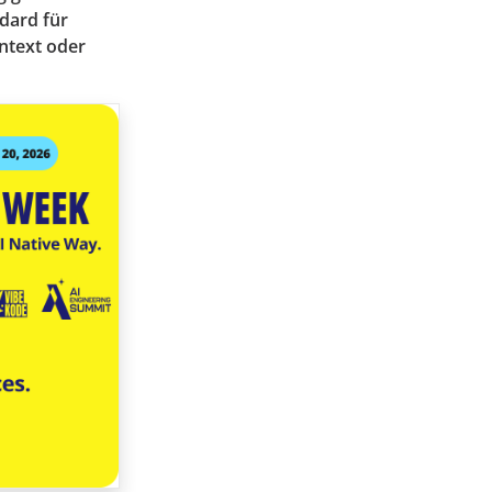
ndard für
ntext oder