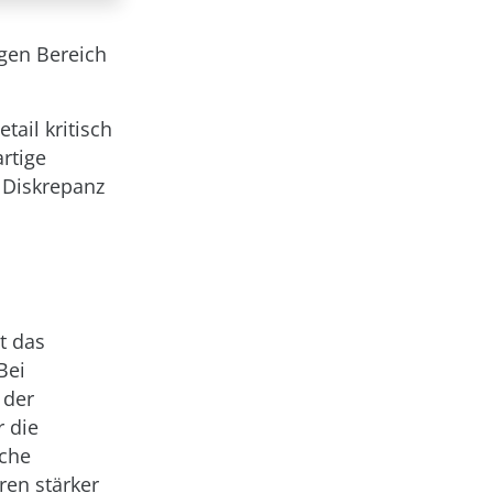
igen Bereich
tail kritisch
rtige
e Diskrepanz
t das
Bei
 der
r die
sche
ren stärker