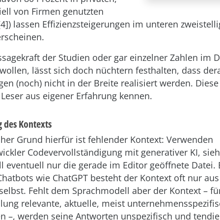
iell von Firmen genutzten
4]) lassen Effizienzsteigerungen im unteren zweistell
erscheinen.
sagekraft der Studien oder gar einzelner Zahlen im De
wollen, lässt sich doch nüchtern festhalten, dass dera
en (noch) nicht in der Breite realisiert werden. Dies
e Leser aus eigener Erfahrung kennen.
 des Kontexts
cher Grund hierfür ist fehlender Kontext: Verwenden
ickler Codevervollständigung mit generativer KI, sieh
 eventuell nur die gerade im Editor geöffnete Datei. 
Chatbots wie ChatGPT besteht der Kontext oft nur aus
selbst. Fehlt dem Sprachmodell aber der Kontext – fü
lung relevante, aktuelle, meist unternehmensspezifi
n –, werden seine Antworten unspezifisch und tendie