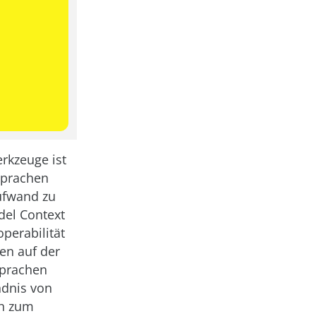
rkzeuge ist
sprachen
ufwand zu
del Context
operabilität
en auf der
sprachen
ndnis von
ch zum