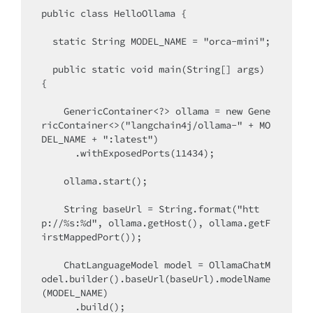
public class HelloOllama {

  static String MODEL_NAME = "orca-mini"; 

  public static void main(String[] args) 
{

    GenericContainer<?> ollama = new Gene
ricContainer<>("langchain4j/ollama-" + MO
DEL_NAME + ":latest")

      .withExposedPorts(11434);

    ollama.start();

    String baseUrl = String.format("htt
p://%s:%d", ollama.getHost(), ollama.getF
irstMappedPort());

    ChatLanguageModel model = OllamaChatM
odel.builder().baseUrl(baseUrl).modelName
(MODEL_NAME)

      .build();
