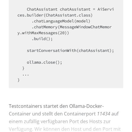
    ChatAssistant chatAssistant = AiServi
ces.builder(ChatAssistant.class)

      .chatLanguageModel(model)

      .chatMemory(MessageWindowChatMemor
y.withMaxMessages(20))

      .build();

    startConversationWith(chatAssistant);

    ollama.close();

  }

  ...

Testcontainers startet den Ollama-Docker-
Container und stellt den Containerport
11434
auf
einem zufällig verfügbaren Port des Hosts zur
Verfügung. Wir können den Host und den Port mit