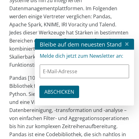
Systeme bis hin zu integrierten
Datenmanagementplattformen. Im Folgenden
werden einige Vertreter verglichen: Pandas,
Apache Spark, KNIME, IRI Voracity und Talend.
Jedes dieser Werkzeuge hat Stärken in bestimmten
Bereichen der Datenaufbereitung. Oft werden sie
×
Bleibe auf dem neuesten Stand
kombiniert eingesetzt, je nach Anforderung an
Melde dich jetzt zum Newsletter an:
Skalierbarkeit, Benutzerfreundlichkeit oder
Funktionstiefe.
Pandas [10] ist die wohl populärste Open-Source-
Bibliothek für Datenmanipulation und -analyse in
Python. Sie bietet Datenstrukturen wie DataFrames
und eine Vielzahl von Funktionen zur
Datenbereinigung, -transformation und -analyse –
von einfachen Filter- und Aggregationsoperationen
bis hin zur komplexen Zeitreihenaufbereitung.
Pandas ist eine Codebibliothek, die sich nahtlos in