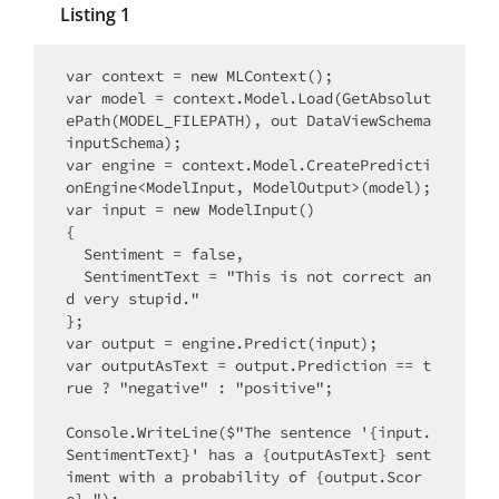
Listing 1
var context = new MLContext();

var model = context.Model.Load(GetAbsolut
ePath(MODEL_FILEPATH), out DataViewSchema 
inputSchema);

var engine = context.Model.CreatePredicti
onEngine<ModelInput, ModelOutput>(model);

var input = new ModelInput()

{

  Sentiment = false,

  SentimentText = "This is not correct an
d very stupid."

};

var output = engine.Predict(input);

var outputAsText = output.Prediction == t
rue ? "negative" : "positive";

Console.WriteLine($"The sentence '{input.
SentimentText}' has a {outputAsText} sent
iment with a probability of {output.Scor
e}.");