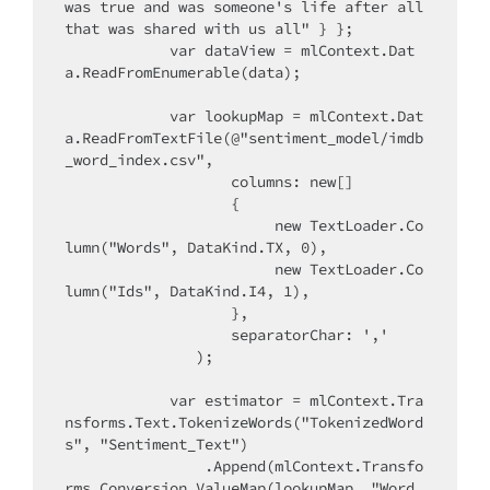
was true and was someone's life after all 
that was shared with us all" } };

            var dataView = mlContext.Dat
a.ReadFromEnumerable(data);

            var lookupMap = mlContext.Dat
a.ReadFromTextFile(@"sentiment_model/imdb
_word_index.csv",

                   columns: new[]

                   {

                        new TextLoader.Co
lumn("Words", DataKind.TX, 0),

                        new TextLoader.Co
lumn("Ids", DataKind.I4, 1),

                   },

                   separatorChar: ','

               );

            var estimator = mlContext.Tra
nsforms.Text.TokenizeWords("TokenizedWord
s", "Sentiment_Text")

                .Append(mlContext.Transfo
rms.Conversion.ValueMap(lookupMap, "Word