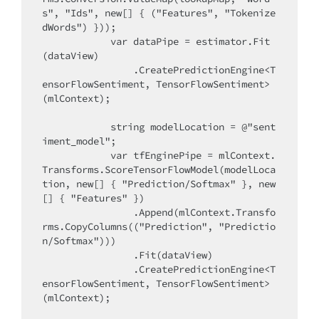
s", "Ids", new[] { ("Features", "Tokenize
dWords") }));

            var dataPipe = estimator.Fit
(dataView)

                .CreatePredictionEngine<T
ensorFlowSentiment, TensorFlowSentiment>
(mlContext);

            string modelLocation = @"sent
iment_model";

            var tfEnginePipe = mlContext.
Transforms.ScoreTensorFlowModel(modelLoca
tion, new[] { "Prediction/Softmax" }, new
[] { "Features" })

                .Append(mlContext.Transfo
rms.CopyColumns(("Prediction", "Predictio
n/Softmax")))

                .Fit(dataView)

                .CreatePredictionEngine<T
ensorFlowSentiment, TensorFlowSentiment>
(mlContext);
