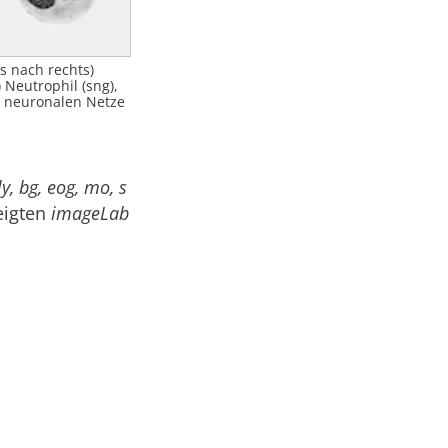
ks nach rechts)
 Neutrophil (sng),
er neuronalen Netze
ly, bg, eog, mo, s
eigten
imageLab