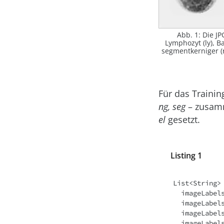
Abb. 1: Die JP
Lymphozyt (ly), B
segmentkerniger (r
Für das Trainin
ng, seg
– zusamm
el
gesetzt.
Listing 1
List<String> 
  imageLabels.add("ly");

  imageLabels.add("bg");

  imageLabels.add("eog");

  imageLabels.add("mo");
