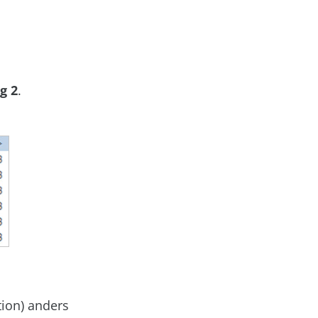
g 2
.
tion) anders