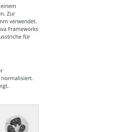
t einem
n. Zur
ramm verwendet.
Java Frameworks
usstriche für
er
normalisiert.
igt.