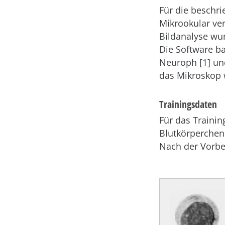
Für die beschr
Mikrookular ve
Bildanalyse wu
Die Software b
Neuroph
[1] un
das Mikroskop 
Trainingsdaten
Für das Trainin
Blutkörperchen 
Nach der Vorber