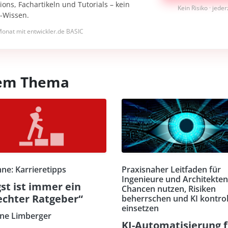
ons, Fachartikeln und Tutorials – kein
Kein Risiko · jede
I-Wissen.
onat mit entwickler.de BASIC
esem Thema
ne: Karrieretipps
Praxisnaher Leitfaden für
Ingenieure und Architekten
st ist immer ein
Chancen nutzen, Risiken
echter Ratgeber“
beherrschen und KI kontrol
einsetzen
ne Limberger
KI-Automatisierung 