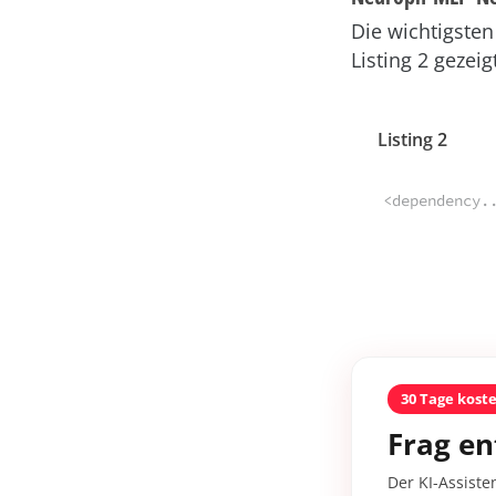
Die wichtigste
Listing
2 gezeig
Listing 2
<dependency.
30 Tage kost
Frag en
Der KI-Assiste