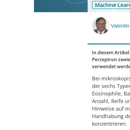
Machine Lear
Valentin
In diesem Artikel
Perzeptron zweie
verwendet werd
Bei mikroskopi
der sechs Type
Eosinophile, B
Anzahl, Reife u
Hinweise auf m
Handhabung der
konzentrieren.