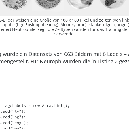
G-Bilder weisen eine Größe von 100 x 100 Pixel und zeigen (von lin
asophile (bg), Eosinophile (eog), Monozyt (mo), stabkerniger (junger)
eifer) Neutrophile (seg); die Zelltypen wurden für das Training d
verwendet
g wurde ein Datensatz von 663
Bildern mit 6
Labels –
engestellt. Für Neuroph wurden die in Listing
2 gez
imageLabels = new ArrayList();
