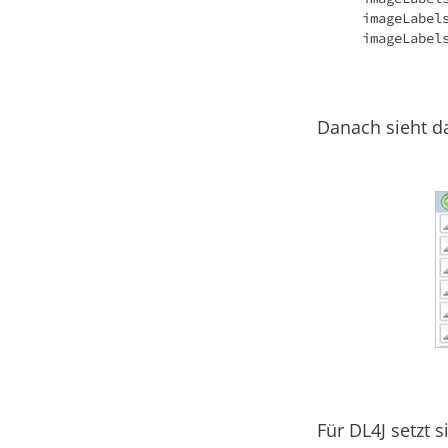
  imageLabels.add("sng");

  imageLabe
Danach sieht da
Für DL4J setzt 