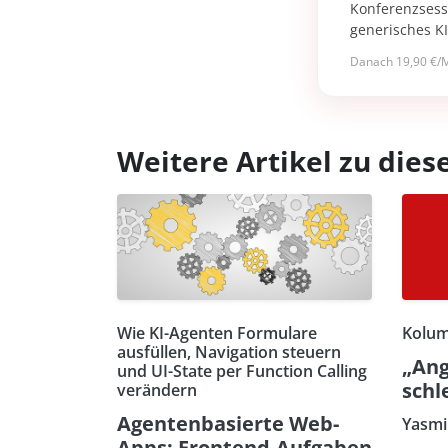
Konferenzsessi
generisches K
Danach 19,90 €/M
Weitere Artikel zu di
Wie KI-Agenten Formulare
Kolum
ausfüllen, Navigation steuern
„Ang
und UI-State per Function Calling
schl
verändern
Agentenbasierte Web-
Yasmi
Apps: Frontend-Aufgaben