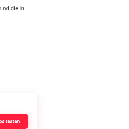
ind die in
os testen