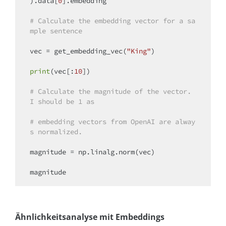
).data[
0
].embedding

# Calculate the embedding vector for a sa
mple sentence
vec = get_embedding_vec(
"King"
)

print
(vec[:
10
])

# Calculate the magnitude of the vector. 
I should be 1 as
# embedding vectors from OpenAI are alway
s normalized.
magnitude = np.linalg.norm(vec)

Ähnlichkeitsanalyse mit Embeddings