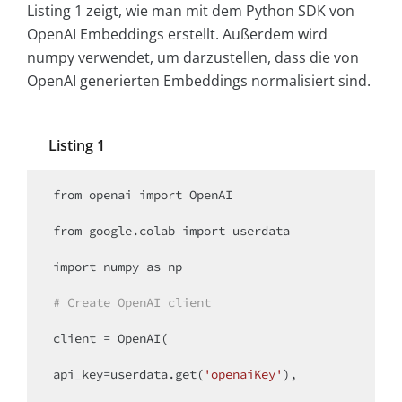
Listing 1 zeigt, wie man mit dem Python SDK von
OpenAI Embeddings erstellt. Außerdem wird
numpy verwendet, um darzustellen, dass die von
OpenAI generierten Embeddings normalisiert sind.
Listing 1
from
 openai 
import
 OpenAI

from
 google.colab 
import
 userdata

import
 numpy 
as
 np

# Create OpenAI client 
client = OpenAI(

api_key=userdata.get(
'openaiKey'
),
