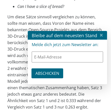
Can I have a slice of bread?
Um diese Sätze sinnvoll vergleichen zu können,
sollte man wissen, dass Voron der Name eines
bekannten Open-Source-Projekts aus dem Bereich
×
Bleibe auf dem neuesten Stand
3D-Druck ist. Außerdem ist es wichtig zu
berücksichtigen, dass Slicing ein Begriff ist, der bei
Melde dich jetzt zum Newsletter an:
3D-Druck eine wichtige Rolle spielt. Im dritten Satz
wird auch von Slice gesprochen, jedoch in einem
vollkommen anderen Kontext als in Satz 1. Der Satz
2 erwähnt weder Slicing noch Voron. Durch das
eintrainierte Wissen kann das OpenAI Embeddings-
Modell jedoch erkennen, dass die Sätze 1 und 2
einen thematischen Zusammenhang haben, Satz 3
jedoch etwas ganz anderes bedeutet. Die
Ähnlichkeit von Satz 1 und 2 ist 0.333 während der
Vergleich von Satz 1 und 3 nur 0.263 ergibt.