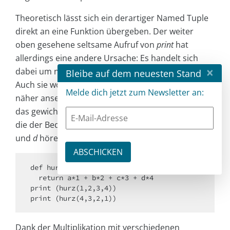
Theoretisch lässt sich ein derartiger Named Tuple
direkt an eine Funktion übergeben. Der weiter
oben gesehene seltsame Aufruf von
print
hat
allerdings eine andere Ursache: Es handelt sich
×
dabei um namensbehaftete Funktionsparameter.
Bleibe auf dem neuesten Stand
Auch sie wollen wir mit einem kleinen Beispiel
Melde dich jetzt zum Newsletter an:
näher ansehen. Die Funktion
hurz
realisiert dabei
das gewichtete Summieren von vier Parametern,
die der Bequemlichkeit halber auf die Namen
a
,
b
,
c
und
d
hören:
def hurz(a, b, c, d):

  return a*1 + b*2 + c*3 + d*4

print (hurz(1,2,3,4))

print (hurz(4,3,2,1))
Dank der Multiplikation mit verschiedenen