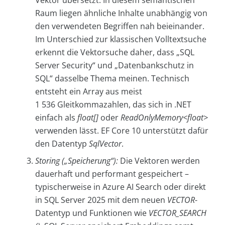
Vektor übersetzt. In diesem semantischen
Raum liegen ähnliche Inhalte unabhängig von
den verwendeten Begriffen nah beieinander.
Im Unterschied zur klassischen Volltextsuche
erkennt die Vektorsuche daher, dass „SQL
Server Security“ und „Datenbankschutz in
SQL“ dasselbe Thema meinen. Technisch
entsteht ein Array aus meist
1 536 Gleitkommazahlen, das sich in .NET
einfach als
float[]
oder
ReadOnlyMemory<float>
verwenden lässt. EF Core 10 unterstützt dafür
den Datentyp
SqlVector
.
Storing („Speicherung“):
Die Vektoren werden
dauerhaft und performant gespeichert –
typischerweise in Azure AI Search oder direkt
in SQL Server 2025 mit dem neuen
VECTOR
-
Datentyp und Funktionen wie
VECTOR_SEARCH