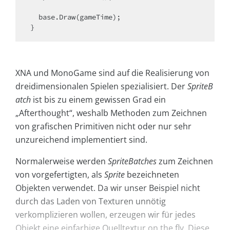
  base.Draw(gameTime);

}
XNA und MonoGame sind auf die Realisierung von
dreidimensionalen Spielen spezialisiert. Der
SpriteB
atch
ist bis zu einem gewissen Grad ein
„Afterthought“, weshalb Methoden zum Zeichnen
von grafischen Primitiven nicht oder nur sehr
unzureichend implementiert sind.
Normalerweise werden
SpriteBatches
zum Zeichnen
von vorgefertigten, als
Sprite
bezeichneten
Objekten verwendet. Da wir unser Beispiel nicht
durch das Laden von Texturen unnötig
verkomplizieren wollen, erzeugen wir für jedes
Objekt eine einfarbige Quelltextur on the fly. Diese