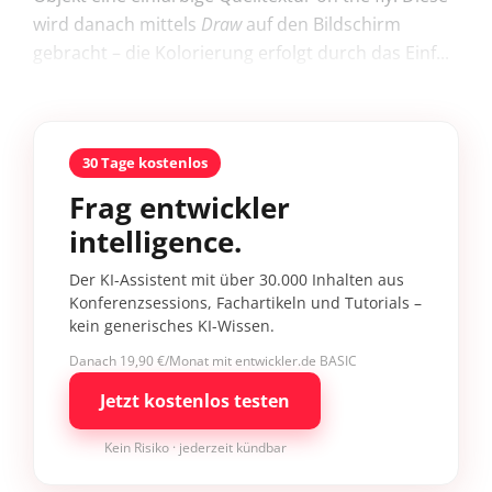
wird danach mittels
Draw
auf den Bildschirm
gebracht – die Kolorierung erfolgt durch das Einf...
30 Tage kostenlos
Frag entwickler
intelligence.
Der KI-Assistent mit über 30.000 Inhalten aus
Konferenzsessions, Fachartikeln und Tutorials –
kein generisches KI-Wissen.
Danach 19,90 €/Monat mit entwickler.de BASIC
Jetzt kostenlos testen
Kein Risiko · jederzeit kündbar