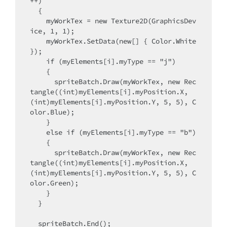
++)

  {

    myWorkTex = new Texture2D(GraphicsDev
ice, 1, 1);

    myWorkTex.SetData(new[] { Color.White 
});

    if (myElements[i].myType == "j")

    {

      spriteBatch.Draw(myWorkTex, new Rec
tangle((int)myElements[i].myPosition.X, 
(int)myElements[i].myPosition.Y, 5, 5), C
olor.Blue);

    }

    else if (myElements[i].myType == "b")

    {

      spriteBatch.Draw(myWorkTex, new Rec
tangle((int)myElements[i].myPosition.X, 
(int)myElements[i].myPosition.Y, 5, 5), C
olor.Green);

    }

  }

  spriteBatch.End();
