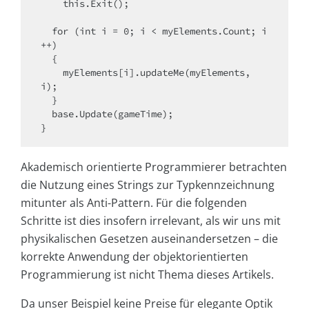
    this.Exit();

  for (int i = 0; i < myElements.Count; i
++)

  {

    myElements[i].updateMe(myElements, 
i);

  }

  base.Update(gameTime);

}
Akademisch orientierte Programmierer betrachten
die Nutzung eines Strings zur Typkennzeichnung
mitunter als Anti-Pattern. Für die folgenden
Schritte ist dies insofern irrelevant, als wir uns mit
physikalischen Gesetzen auseinandersetzen – die
korrekte Anwendung der objektorientierten
Programmierung ist nicht Thema dieses Artikels.
Da unser Beispiel keine Preise für elegante Optik