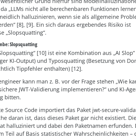
n wesentlicher Grund hierfür sind Modellhalluzination
, da „LLMs nicht alle berechenbaren Funktionen lern
eidlich halluzinieren, wenn sie als allgemeine Prob
rden“ [8], [9]. Ein sich daraus ergebendes Risiko ist
se „Slopsquatting“.
mbe: Slopsquatting
Slopsquatting“ [10] ist eine Kombination aus „AI Slop“
ger KI-Output) und Typosquatting (Besetzung von Do
tlich Tippfehler enthalten) [12].
engineer kann man z. B. vor der Frage stehen „Wie ka
sichere JWT-Validierung implementieren?“ und KI-Ag
g bitten.
te Source Code importiert das Paket jwt-secure-valida
e daran ist, dass dieses Paket gar nicht existiert. D
hat halluziniert und dabei den Paketnamen erfunden.
m Teil auf Basis statistischer Wahrscheinlichkeiten –