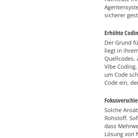
Agentensyst
sicherer ges
Erhöhte Codi
Der Grund fü
liegt in ihr
Quellcodes. 
Vibe Coding,
um Code schn
Code ein, den
Fokusverschi
Solche Ansä
Rohstoff. Sof
dass Mehrwer
Lösung von N