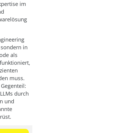
pertise im
nd
twarelösung
ngineering
, sondern in
ode als
funktioniert,
zienten
rden muss.
 Gegenteil:
n LLMs durch
in und
annte
rüst.