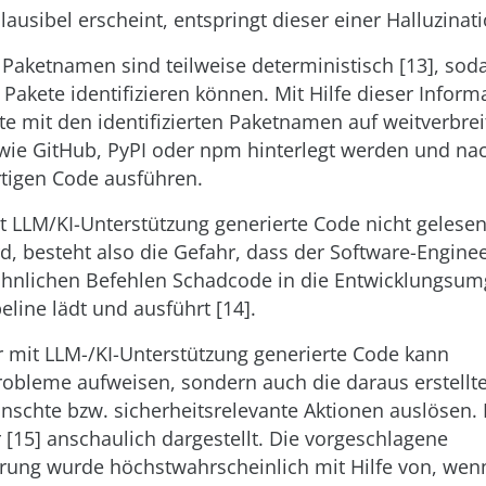
ausibel erscheint, entspringt dieser einer Halluzinati
e Paketnamen sind teilweise deterministisch [13], sod
 Pakete identifizieren können. Mit Hilfe dieser Infor
e mit den identifizierten Paketnamen auf weitverbrei
wie GitHub, PyPI oder npm hinterlegt werden und n
tigen Code ausführen.
 LLM/KI-Unterstützung generierte Code nicht gelese
ird, besteht also die Gefahr, dass der Software-Engine
 ähnlichen Befehlen Schadcode in die Entwicklungsu
eline lädt und ausführt [14].
r mit LLM-/KI-Unterstützung generierte Code kann
robleme aufweisen, sondern auch die daraus erstellt
schte bzw. sicherheitsrelevante Aktionen auslösen.
r [15] anschaulich dargestellt. Die vorgeschlagene
ung wurde höchstwahrscheinlich mit Hilfe von, wenn