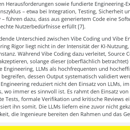
n Herausforderungen sowie fundierte Engineering-Ex
nszyklus – etwa bei Integration, Testing, Sicherheit u
y – führen dazu, dass aus generiertem Code eine Sof
 echte Nutzerbedürfnisse erfüllt [7].
dende Unterschied zwischen Vibe Coding und Vibe E
ing Rigor liegt nicht in der Intensität der KI-Nutzung
instanz. Während Vibe Coding dazu verleitet, Source C
kzeptieren, solange dieser (oberflächlich betrachtet) 
e Engineering, LLMs als hochfrequenten und hocheffi
 begreifen, dessen Output systematisch validiert we
Engineering reduziert nicht den Einsatz von LLMs, im
s, wo immer es sinnvoll ist. Es rahmt den Einsatz vo
te Tests, formale Verifikation und kritische Reviews e
siert ihn somit. Die LLMs liefern eine zuvor nicht gek
eit, die Ingenieure bereiten den Rahmen und das Ge