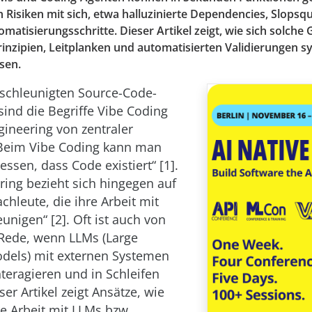
 Risiken mit sich, etwa halluzinierte Dependencies, Slopsq
matisierungsschritte. Dieser Artikel zeigt, wie sich solche
rinzipien, Leitplanken und automatisierten Validierungen s
sen.
eschleunigten Source-Code-
sind die Begriffe Vibe Coding
gineering von zentraler
Beim Vibe Coding kann man
ssen, dass Code existiert“ [1].
ring bezieht sich hingegen auf
chleute, die ihre Arbeit mit
unigen“ [2]. Oft ist auch von
Rede, wenn LLMs (Large
dels) mit externen Systemen
nteragieren und in Schleifen
ser Artikel zeigt Ansätze, wie
re Arbeit mit LLMs bzw.