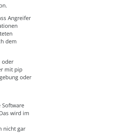
on.
ass Angreifer
mationen
teten
ach dem
n oder
er mit pip
mgebung oder
e Software
 Das wird im
 nicht gar