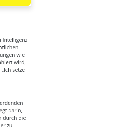
 Intelligenz
ntlichen
lungen wie
hiert wird,
 „Ich setze
werdenden
egt darin,
n durch die
er zu