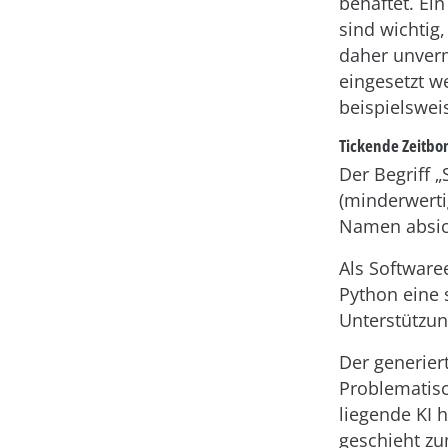
behaftet. Ei
sind wichtig
daher unverm
eingesetzt we
beispielswei
Tickende Zeitbo
Der Begriff „
(minderwerti
Namen absich
Als Software
Python eine 
Unterstützun
Der generier
Problematisch
liegende KI 
geschieht zu