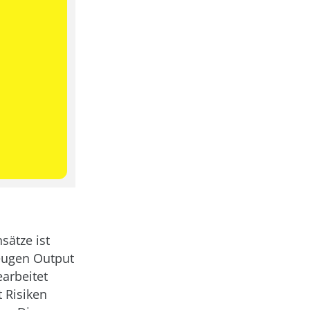
sätze ist
eugen Output
earbeitet
 Risiken