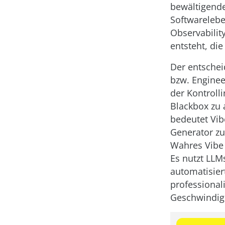
bewältigende
Softwarelebe
Observabilit
entsteht, die
Der entschei
bzw. Engineer
der Kontroll
Blackbox zu a
bedeutet Vib
Generator zu
Wahres Vibe 
Es nutzt LLM
automatisier
professionali
Geschwindigk