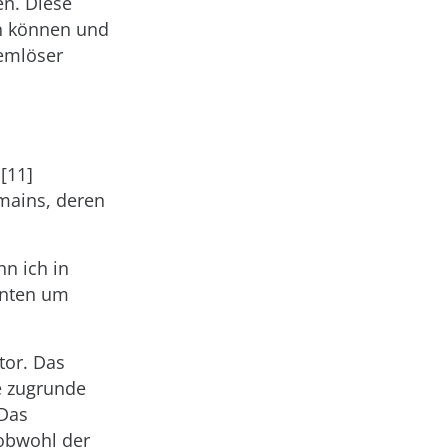
en. Diese
en können und
lemlöser
 [11]
mains, deren
nn ich in
enten um
tor. Das
ie zugrunde
 Das
 obwohl der