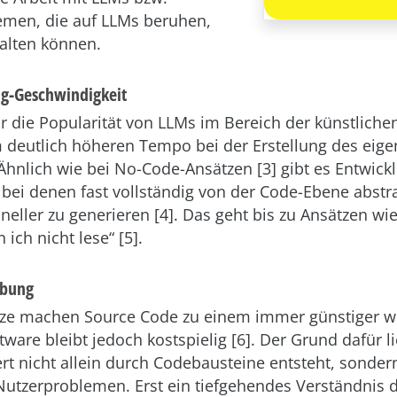
emen, die auf LLMs beruhen,
talten können.
ng-Geschwindigkeit
r die Popularität von LLMs im Bereich der künstlichen
em deutlich höheren Tempo bei der Erstellung des eige
Ähnlich wie bei No-Code-Ansätzen [3] gibt es Entwick
 bei denen fast vollständig von der Code-Ebene abstra
eller zu generieren [4]. Das geht bis zu Ansätzen wie
 ich nicht lese“ [5].
ebung
tze machen Source Code zu einem immer günstiger 
tware bleibt jedoch kostspielig [6]. Der Grund dafür li
t nicht allein durch Codebausteine entsteht, sonder
utzerproblemen. Erst ein tiefgehendes Verständnis d