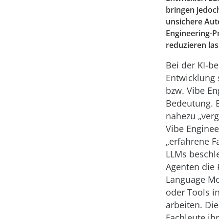
bringen jedoch
unsichere Auto
Engineering-P
reduzieren las
Bei der KI-b
Entwicklung 
bzw. Vibe En
Bedeutung. 
nahezu „verge
Vibe Enginee
„erfahrene Fa
LLMs beschle
Agenten die 
Language Mo
oder Tools i
arbeiten. Die
Fachleute ih