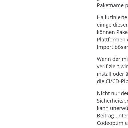
Paketname pl
Halluziniert
einige dieser
können Paket
Plattformen 
Import bösar
Wenn der mit
verifiziert w
install oder
die CI/CD-Pip
Nicht nur de
Sicherheitsp
kann unerwün
Beitrag unte
Codeoptimier