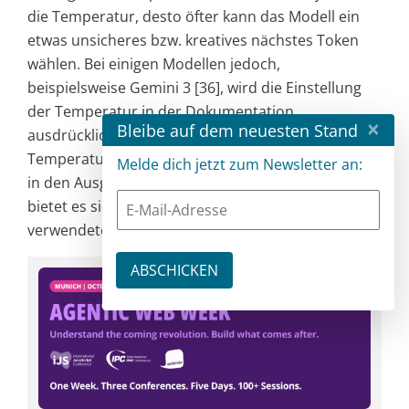
die Temperatur, desto öfter kann das Modell ein
etwas unsicheres bzw. kreatives nächstes Token
wählen. Bei einigen Modellen jedoch,
beispielsweise Gemini 3 [36], wird die Einstellung
der Temperatur in der Dokumentation
×
Bleibe auf dem neuesten Stand
ausdrücklich nicht empfohlen [37]. Wenn die
Temperatur zur Beeinflussung von Halluzinationen
Melde dich jetzt zum Newsletter an:
in den Ausgaben von LLMs verwendet werden soll,
bietet es sich an, die Dokumentation des
verwendeten LLM dahingehend zu prüfen.