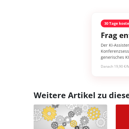
30 Tage kost
Frag en
Der KI-Assiste
Konferenzsessi
generisches K
Danach 19,90 €/M
Weitere Artikel zu di