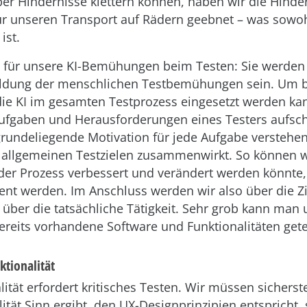
ber Hindernisse klettern können, haben wir die Hinder
r unseren Transport auf Rädern geebnet – was sowohl
ist.
lt für unsere KI-Bemühungen beim Testen: Sie werde
ldung der menschlichen Testbemühungen sein. Um b
die KI im gesamten Testprozess eingesetzt werden ka
Aufgaben und Herausforderungen eines Testers aufsch
rundeliegende Motivation für jede Aufgabe verstehe
n allgemeinen Testzielen zusammenwirkt. So können w
 der Prozess verbessert und verändert werden könnte
ent werden. Im Anschluss werden wir also über die Z
 über die tatsächliche Tätigkeit. Sehr grob kann man
ereits vorhandene Software und Funktionalitäten get
ktionalität
ität erfordert kritisches Testen. Wir müssen sicherste
ität Sinn ergibt, den UX-Designprinzipien entspricht, s