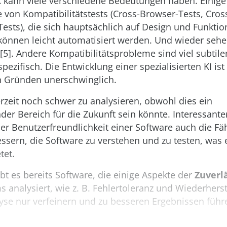
t
kann viele verschiedene Bedeutungen haben. Einige
le von Kompatibilitätstests (Cross-Browser-Tests, Cros
ests), die sich hauptsächlich auf Design und Funktion
können leicht automatisiert werden. Und wieder sehe
[5]. Andere Kompatibilitätsprobleme sind viel subtile
spezifisch. Die Entwicklung einer spezialisierten KI is
en Gründen unerschwinglich.
erzeit noch schwer zu analysieren, obwohl dies ein
der Bereich für die Zukunft sein könnte. Interessant
r Benutzerfreundlichkeit einer Software auch die Fäh
ssern, die Software zu verstehen und zu testen, was 
tet.
bt es bereits Software, die einige Aspekte der
Zuverl
 analysiert, wie z. B. Fehlertoleranz und Wiederherste
yse nur verfeinern und zu besseren Ergebnissen führe