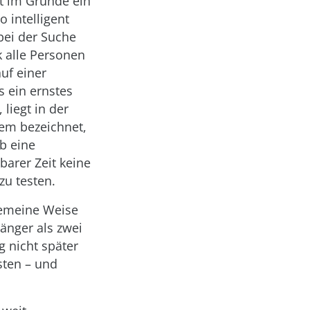
t im Grunde ein
 intelligent
bei der Suche
 alle Personen
uf einer
s ein ernstes
 liegt in der
lem bezeichnet,
b eine
barer Zeit keine
zu testen.
lgemeine Weise
länger als zwei
 nicht später
sten – und