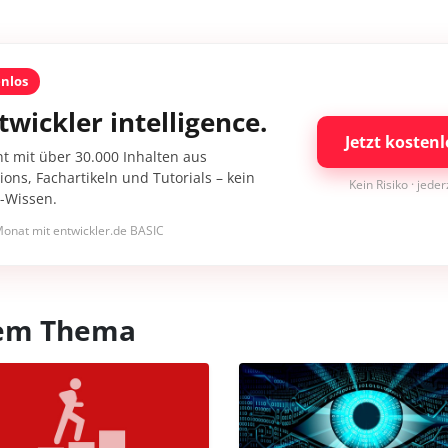
enlos
twickler intelligence.
Jetzt kostenl
nt mit über 30.000 Inhalten aus
ons, Fachartikeln und Tutorials – kein
Kein Risiko · jede
I-Wissen.
onat mit entwickler.de BASIC
esem Thema