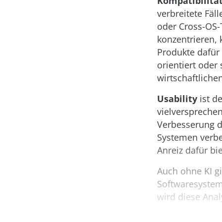
Kompatibilitä
verbreitete Fäl
oder Cross-OS-T
konzentrieren, 
Produkte dafür 
orientiert oder 
wirtschaftlich
Usability
ist d
vielversprechen
Verbesserung de
Systemen verbe
Anreiz dafür bie
Auch ohne KI gi
Softwaresystems
wird diese Anal