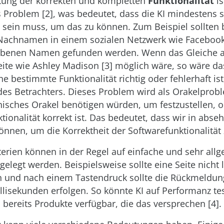
tung der korrekten und kompletten
Funktionalität
is
s Problem [2], was bedeutet, dass die KI mindestens so
 sein muss, um das zu können. Zum Beispiel sollten 
Nachnamen in einem sozialen Netzwerk wie Facebook
ebenen Namen gefunden werden. Wenn das Gleiche a
eite wie Ashley Madison [3] möglich wäre, so wäre da
 bestimmte Funktionalität richtig oder fehlerhaft ist,
des Betrachters. Dieses Problem wird als Orakelprob
hisches Orakel benötigen würden, um festzustellen, o
ionalität korrekt ist. Das bedeutet, dass wir in abseh
nnen, um die Korrektheit der Softwarefunktionalität 
iterien können in der Regel auf einfache und sehr al
gelegt werden. Beispielsweise sollte eine Seite nicht 
 und nach einem Tastendruck sollte die Rückmeldung
llisekunden erfolgen. So könnte KI auf Performanz te
d bereits Produkte verfügbar, die das versprechen [4].