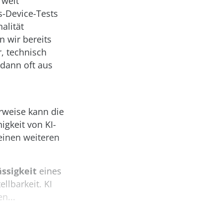
 weit
s-Device-Tests
alität
n wir bereits
r, technisch
t dann oft aus
erweise kann die
igkeit von KI-
einen weiteren
ässigkeit
eines
llbarkeit. KI
n...