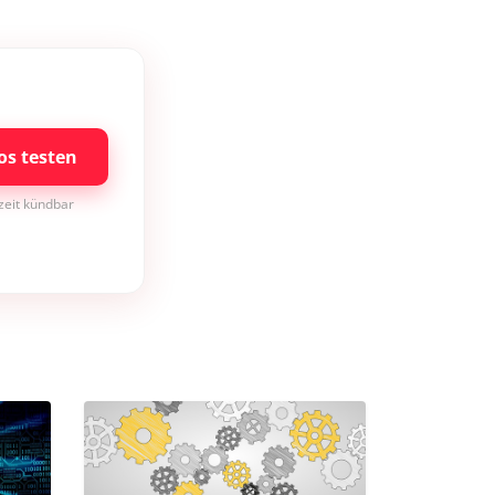
os testen
rzeit kündbar