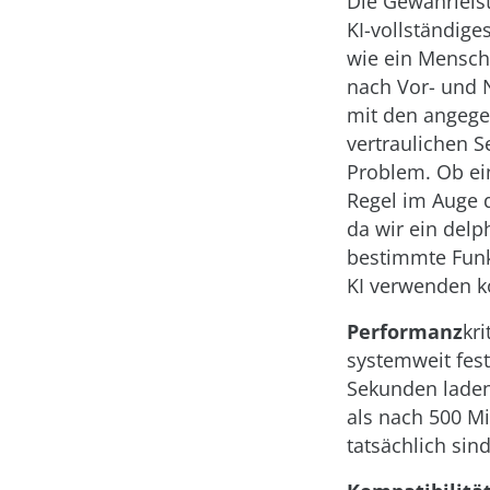
Die Gewährleis
KI-vollständige
wie ein Mensch
nach Vor- und 
mit den angeg
vertraulichen S
Problem. Ob eine
Regel im Auge 
da wir ein delp
bestimmte Funkt
KI verwenden kö
Performanz
kr
systemweit fest
Sekunden laden
als nach 500 Mi
tatsächlich sin