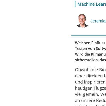
Machine Lear
Jeremia
Welchen Einfluss
Testen von Softw
Wird die KI manue
sicherstellen, da
Obwohl die Biol
einer direkten 
und inspirieren
heutigen Flugz
viel gemein. W
an unsere Bedür