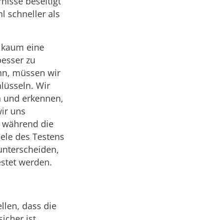
nisse beseitigt
 schneller als
n kaum eine
esser zu
nn, müssen wir
lüsseln. Wir
n und erkennen,
ir uns
, während die
iele des Testens
 unterscheiden,
estet werden.
llen, dass die
icher ist,