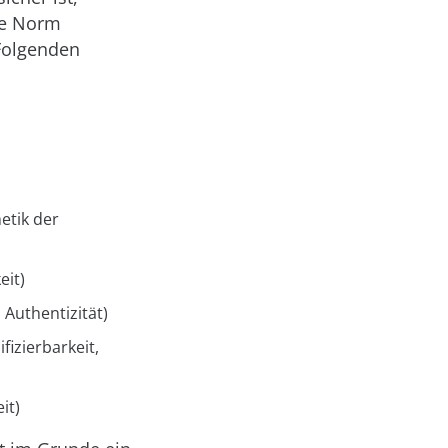
die Norm
 Folgenden
etik der
eit)
, Authentizität)
fizierbarkeit,
it)