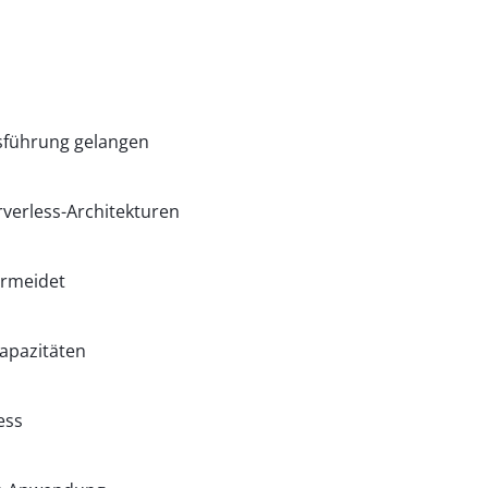
sführung gelangen
verless-Architekturen
ermeidet
apazitäten
ess