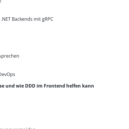
2
d .NET Backends mit gRPC
nsprechen
 DevOps
se und wie DDD im Frontend helfen kann