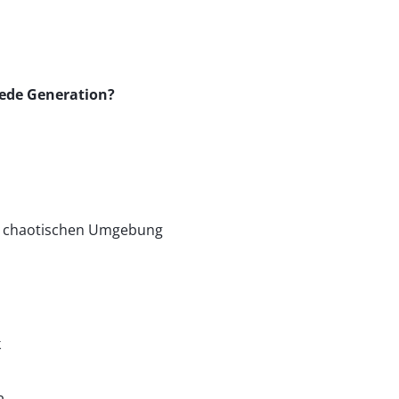
jede Generation?
st chaotischen Umgebung
k