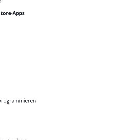
?
Store-Apps
 programmieren