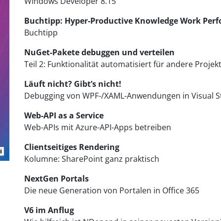
Windows Developer 8.15
Buchtipp: Hyper-Productive Knowledge Work Per
Buchtipp
NuGet-Pakete debuggen und verteilen
Teil 2: Funktionalität automatisiert für andere Projek
Läuft nicht? Gibt’s nicht!
Debugging von WPF-/XAML-Anwendungen in Visual S
Web-API as a Service
Web-APIs mit Azure-API-Apps betreiben
Clientseitiges Rendering
Kolumne: SharePoint ganz praktisch
NextGen Portals
Die neue Generation von Portalen in Office 365
V6 im Anflug