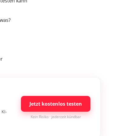
testen kann
twas?
er
Jetzt kostenlos testen
 KI-
Kein Risiko · jederzeit kündbar