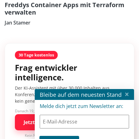
Freddys Container Apps mit Terraform
verwalten
Jan Stamer
30 Tage kostenlos
Frag entwickler
intelligence.
Der KI-Assistent mit über 30.000 Inhalten aus
×
Bleibe auf dem neuesten Stand
Konferenzsessions, Fachartikeln und Tutorials –
kein generisches KI-Wissen.
Melde dich jetzt zum Newsletter an:
Danach 19,90 €/Monat mit entwickler.de BASIC
Jetzt kostenlos testen
Kein Risiko · jederzeit kündbar