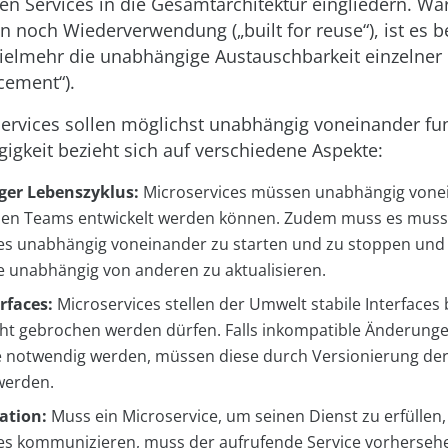
nen Services in die Gesamtarchitektur eingliedern. Wa
 noch Wiederverwendung („built for reuse“), ist es b
vielmehr die unabhängige Austauschbarkeit einzeln
acement“).
services sollen möglichst unabhängig voneinander fun
gkeit bezieht sich auf verschiedene Aspekte:
er Lebenszyklus:
Microservices müssen unabhängig vone
en Teams entwickelt werden können. Zudem muss es muss 
es unabhängig voneinander zu starten und zu stoppen und
e unabhängig von anderen zu aktualisieren.
erfaces:
Microservices stellen der Umwelt stabile Interfaces b
ht gebrochen werden dürfen. Falls inkompatible Änderunge
le notwendig werden, müssen diese durch Versionierung der 
werden.
ation:
Muss ein Microservice, um seinen Dienst zu erfüllen
es kommunizieren, muss der aufrufende Service vorhersehe