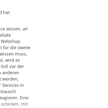
d hat
ice wissen, an
itiale
er Webshop
t für die zweite
 wissen muss,
st, wird es
Soll vor der
m anderen
t werden,
r Services in
ustausch
reagieren. Eine
 schicken, mit