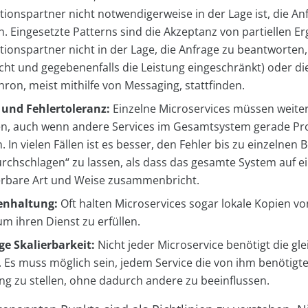
onspartner nicht notwendigerweise in der Lage ist, die Anf
. Eingesetzte Patterns sind die Akzeptanz von partiellen Er
onspartner nicht in der Lage, die Anfrage zu beantworten
ht und gegebenenfalls die Leistung eingeschränkt) oder 
ron, meist mithilfe von Messaging, stattfinden.
 und Fehlertoleranz:
Einzelne Microservices müssen weite
en, auch wenn andere Services im Gesamtsystem gerade P
 In vielen Fällen ist es besser, den Fehler bis zu einzelnen
rchschlagen“ zu lassen, als dass das gesamte System auf e
erbare Art und Weise zusammenbricht.
enhaltung:
Oft halten Microservices sogar lokale Kopien von
m ihren Dienst zu erfüllen.
e Skalierbarkeit:
Nicht jeder Microservice benötigt die gl
 Es muss möglich sein, jedem Service die von ihm benötig
ng zu stellen, ohne dadurch andere zu beeinflussen.