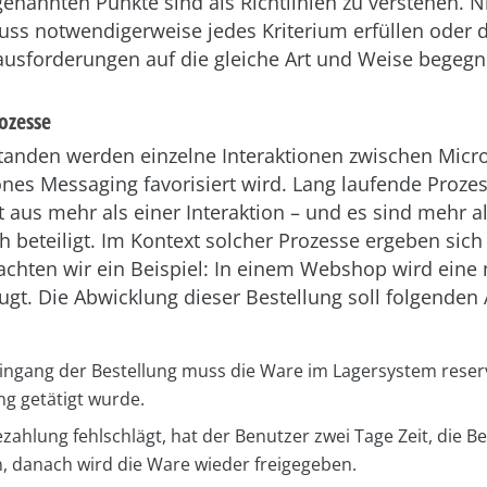
genannten Punkte sind als Richtlinien zu verstehen. N
uss notwendigerweise jedes Kriterium erfüllen oder d
usforderungen auf die gleiche Art und Weise begegn
ozesse
standen werden einzelne Interaktionen zwischen Micro
nes Messaging favorisiert wird. Lang laufende Proze
t aus mehr als einer Interaktion – und es sind mehr a
 beteiligt. Im Kontext solcher Prozesse ergeben sich
achten wir ein Beispiel: In einem Webshop wird eine
ugt. Die Abwicklung dieser Bestellung soll folgende
ngang der Bestellung muss die Ware im Lagersystem reserv
ng getätigt wurde.
zahlung fehlschlägt, hat der Benutzer zwei Tage Zeit, die B
, danach wird die Ware wieder freigegeben.