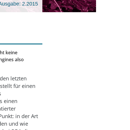
Ausgabe: 2.2015
ht keine
ngines also
 den letzten
ellt für einen
s
ls einen
tierter
unkt: in der Art
rden und wie