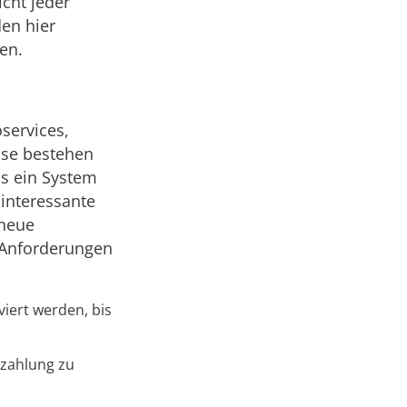
icht jeder
en hier
en.
services,
sse bestehen
ls ein System
 interessante
 neue
n Anforderungen
iert werden, bis
ezahlung zu