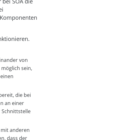
r bei SOA die
ei
er Komponenten
ktionieren.
inander von
möglich sein,
 einen
ereit, die bei
n an einer
Schnittstelle
, mit anderen
n, dass der