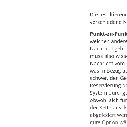
Die resultieren
verschiedene N
Punkt-zu-Pun
welchen anderen
Nachricht geht
muss also wisse
Nachricht vom 
was in Bezug auf
schwer, den Ge
Reservierung d
System durchge
obwohl sich fü
der Kette aus,
abgefedert werd
gute Option wär