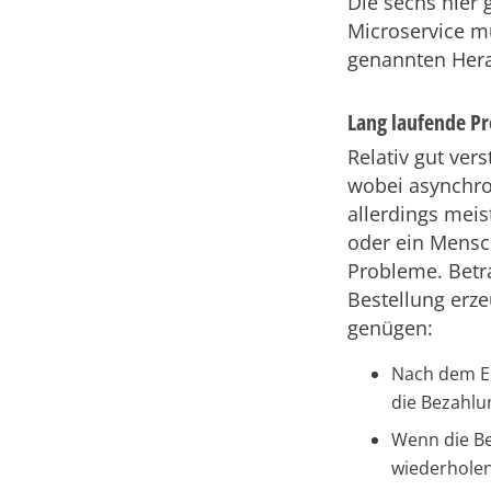
Die sechs hier 
Microservice m
genannten Hera
Lang laufende Pr
Relativ gut ver
wobei asynchro
allerdings meis
oder ein Mensch
Probleme. Betr
Bestellung erze
genügen:
Nach dem Ei
die Bezahlu
Wenn die Be
wiederholen