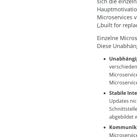
sich die einzel
Hauptmotivation
Microservices 
(„built for repl
Einzelne Micro
Diese Unabhängi
Unabhängig
verschieden
Microservic
Microservic
Stabile Int
Updates nic
Schnittstel
abgebildet 
Kommunik
Microservic