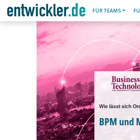
FÜR TEAMS
FU
Wie lässt sich O
BPM und M