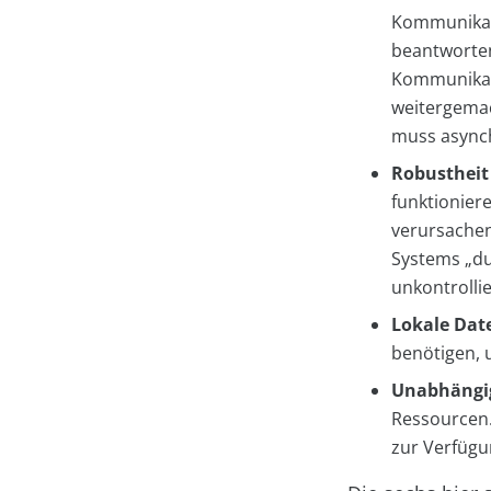
Kommunikati
beantworten
Kommunikati
weitergemac
muss asynch
Robustheit
funktionier
verursachen.
Systems „du
unkontrolli
Lokale Dat
benötigen, u
Unabhängig
Ressourcen.
zur Verfügu