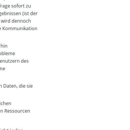
rage sofort zu
gebnissen (ist der
, wird dennoch
die Kommunikation
rhin
robleme
 Benutzern des
ine
 Daten, die sie
eichen
ten Ressourcen